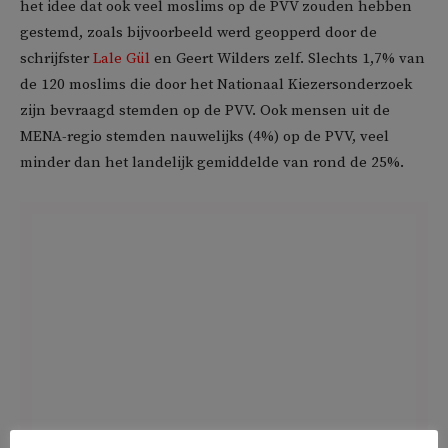
het idee dat ook veel moslims op de PVV zouden hebben
gestemd, zoals bijvoorbeeld werd geopperd door de
schrijfster
Lale Gül
en Geert Wilders zelf. Slechts 1,7% van
de 120 moslims die door het Nationaal Kiezersonderzoek
zijn bevraagd stemden op de PVV. Ook mensen uit de
MENA-regio stemden nauwelijks (4%) op de PVV, veel
minder dan het landelijk gemiddelde van rond de 25%.