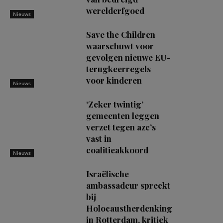
werelderfgoed
Nieuws
Save the Children
waarschuwt voor
gevolgen nieuwe EU-
terugkeerregels
voor kinderen
Nieuws
‘Zeker twintig’
gemeenten leggen
verzet tegen azc’s
vast in
coalitieakkoord
Nieuws
Israëlische
ambassadeur spreekt
bij
Holocaustherdenking
in Rotterdam, kritiek