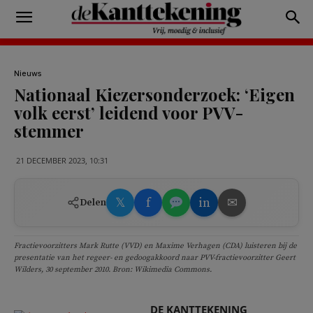
Nieuws
Nationaal Kiezersonderzoek: ‘Eigen
volk eerst’ leidend voor PVV-
stemmer
21 DECEMBER 2023, 10:31
𝕏
f
in
✉
Delen
Fractievoorzitters Mark Rutte (VVD) en Maxime Verhagen (CDA) luisteren bij de
presentatie van het regeer- en gedoogakkoord naar PVV-fractievoorzitter Geert
Wilders, 30 september 2010. Bron: Wikimedia Commons.
DE KANTTEKENING