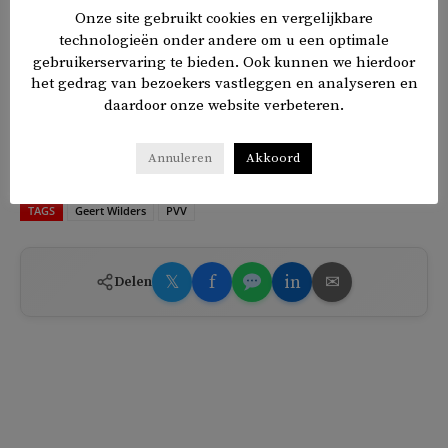
Onze site gebruikt cookies en vergelijkbare
technologieën onder andere om u een optimale
gebruikerservaring te bieden. Ook kunnen we hierdoor
het gedrag van bezoekers vastleggen en analyseren en
daardoor onze website verbeteren.
Het aantal PVV-stemmers met een migratieachtergrond uit
Oost-Azië, Latijns-Amerika en en vooral Suriname is echter
wel redelijk gelijk aan het landelijk gemiddelde: hiervan
Annuleren
Akkoord
stemde 23,5 procent voor de PVV.
TAGS
Geert Wilders
PVV
𝕏
f
in
✉
Delen