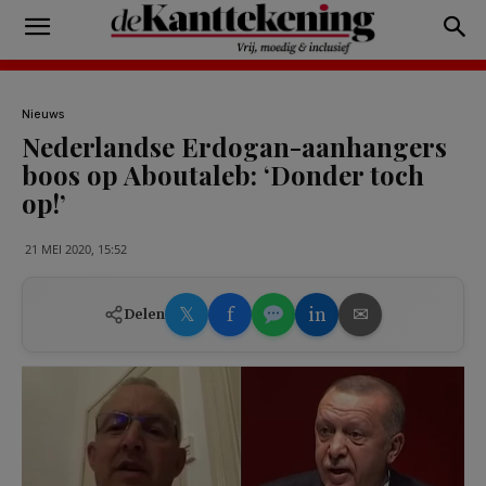
Nieuws
Nederlandse Erdogan-aanhangers
boos op Aboutaleb: ‘Donder toch
op!’
21 MEI 2020, 15:52
𝕏
f
in
✉
Delen