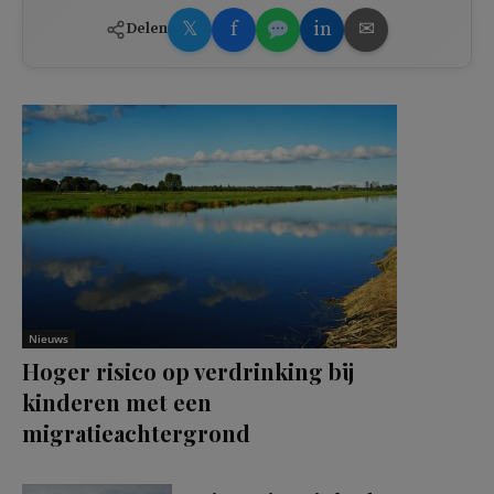
𝕏
f
in
✉
Delen
Nieuws
Hoger risico op verdrinking bij
kinderen met een
migratieachtergrond