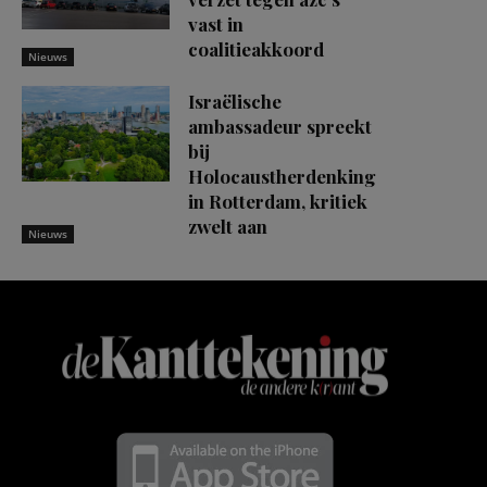
vast in
coalitieakkoord
Nieuws
Israëlische
ambassadeur spreekt
bij
Holocaustherdenking
in Rotterdam, kritiek
zwelt aan
Nieuws