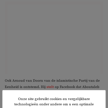
Ook Arnoud van Doorn van de islamistische Partij van de
Eenheid is ontstemd. Hij
stelt
op Facebook dat Aboutaleb
met zijn kritische uitlatingen Nederlanders met Turkse
Onze site gebruikt cookies en vergelijkbare
roots heeft beledigd. Onder zijn bericht delen reageerders
technologieën onder andere om u een optimale
zijn woede: