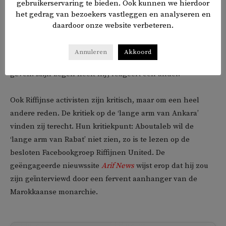
gebruikerservaring te bieden. Ook kunnen we hierdoor
het gedrag van bezoekers vastleggen en analyseren en
‘Werk keihard in de zorg en dit is mijn burgemeester. Dus
daardoor onze website verbeteren.
omdat ik Erdogan support, ben ik niet goed geitegreerd
[sic]. Donder toch op man!’, zegt er een. ‘Moge Allah de
Annuleren
Akkoord
Verhevene Erdogan gezondheid en kracht en wijsheid
geven. Mijn zegen heeft hij’, reageert een ander.
Ook Riffijnse activisten zijn kritisch, maar om een heel
andere reden. De kritiek op de ‘lange arm van Ankara’
vinden zij terecht. Hun kritiekpunt: Aboutaleb wil de
‘lange arm van Rabat’ niet zien, zo is te lezen op de
besloten Facebookgroep Riffijnen United. De
geëngageerde nieuwssite
Arif News
wijst erop dat hij zou
zijn geïnterviewd door een fervent aanhanger van de
Marokkaanse monarchie.