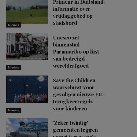
Primeur in Duitsland:
informatie over
vrijdaggebed op
stadsbord
Nieuws
Unesco zet
binnenstad
Paramaribo op lijst
van bedreigd
werelderfgoed
Nieuws
Save the Children
waarschuwt voor
gevolgen nieuwe EU-
terugkeerregels
voor kinderen
Nieuws
‘Zeker twintig’
gemeenten leggen
verzet tegen azc’s