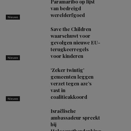
Paramaribo op lijst
van bedreigd
werelderfgoed
Nieuws
Save the Children
waarschuwt voor
gevolgen nieuwe EU-
terugkeerregels
voor kinderen
Nieuws
‘Zeker twintig’
gemeenten leggen
verzet tegen azc’s
vast in
coalitieakkoord
Nieuws
Israëlische
ambassadeur spreekt
bij
Holocaustherdenking