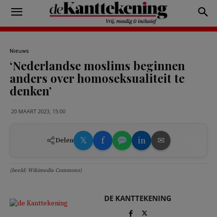
Nieuws
‘Nederlandse moslims beginnen
anders over homoseksualiteit te
denken’
20 MAART 2023, 15:00
𝕏
f
in
✉
Delen
(beeld: Wikimedia Commons)
DE KANTTEKENING