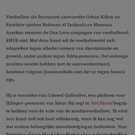
Voetballers als Feyenoord-aanvoerder Orkun Kökcü en
Excelsior-spelers Redouan el Yaakoubi en Marouan
Azarkan steunen de One Love-campagne van voetbalbond
KNVB niet. Met deze band wil de voetbalwereld zich
uitspreken tegen allerlei vormen van discriminatie en
geweld, onder andere tegen lhbtq-personen. Dat sommige
moslims moeite hebben met de aanvoerdersband,
betekent volgens Joemmanbaks niet dat ze tegen homo’s
zijn.
Hij is voorzitter van Colored Qollective, een platform voor
lhbtqia+-personen van kleur. Hij zegt in
Het Parool
begrip
te hebben voor de actie van de moslimvoetballers. ‘Ik vind
zo’n band zelf ook heel willekeurig, want ik kan nog wel
wat andere belangrijke steunbetuigingen bedenken. Voor
Palestina of voor Black Lives Matter of voor de slachtoffers