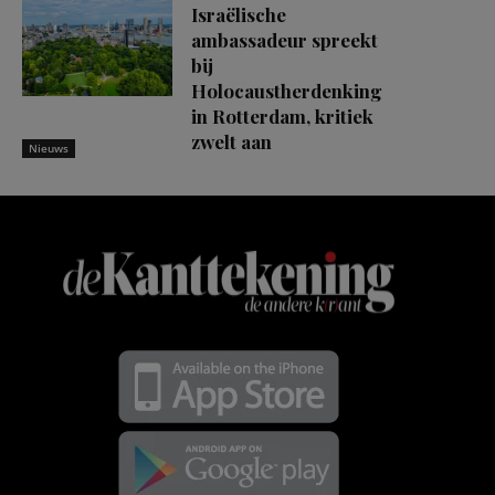
Israëlische
ambassadeur spreekt
bij
Holocaustherdenking
in Rotterdam, kritiek
zwelt aan
Nieuws