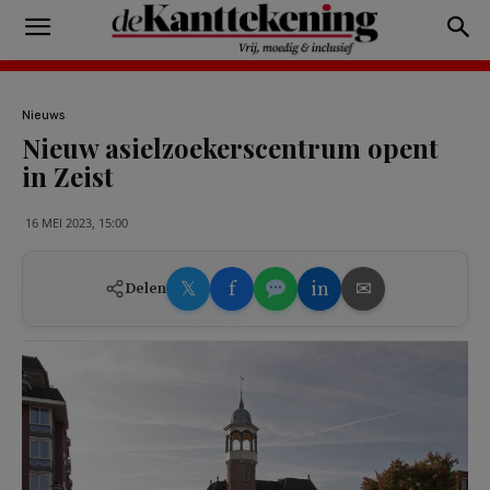
Nieuws
Nieuw asielzoekerscentrum opent
in Zeist
16 MEI 2023, 15:00
𝕏
f
in
✉
Delen