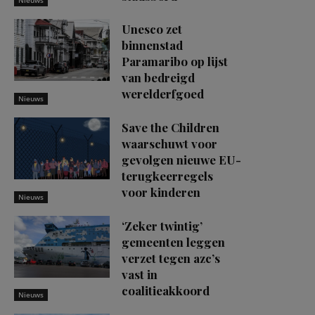
Unesco zet
binnenstad
Paramaribo op lijst
van bedreigd
werelderfgoed
Nieuws
Save the Children
waarschuwt voor
gevolgen nieuwe EU-
terugkeerregels
voor kinderen
Nieuws
‘Zeker twintig’
gemeenten leggen
verzet tegen azc’s
vast in
coalitieakkoord
Nieuws