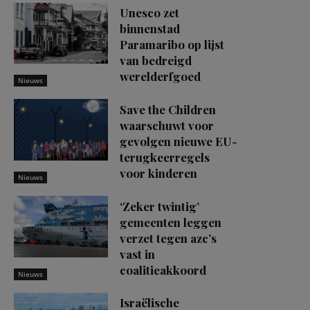
Unesco zet
binnenstad
Paramaribo op lijst
van bedreigd
werelderfgoed
Nieuws
Save the Children
waarschuwt voor
gevolgen nieuwe EU-
terugkeerregels
voor kinderen
Nieuws
‘Zeker twintig’
gemeenten leggen
verzet tegen azc’s
vast in
coalitieakkoord
Nieuws
Israëlische