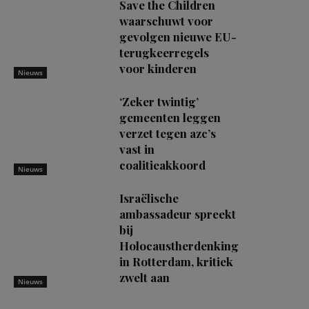
Save the Children
waarschuwt voor
gevolgen nieuwe EU-
terugkeerregels
voor kinderen
Nieuws
‘Zeker twintig’
gemeenten leggen
verzet tegen azc’s
vast in
coalitieakkoord
Nieuws
Israëlische
ambassadeur spreekt
bij
Holocaustherdenking
in Rotterdam, kritiek
zwelt aan
Nieuws