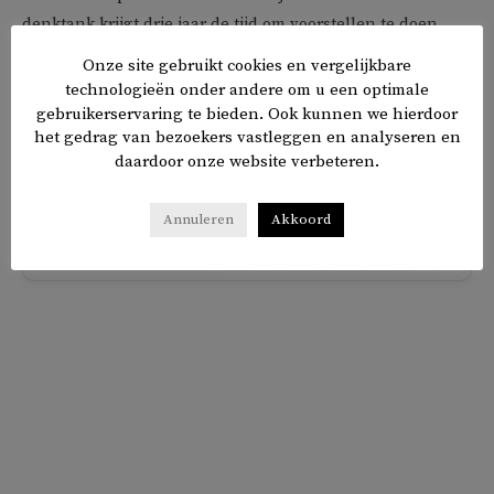
denktank krijgt drie jaar de tijd om voorstellen te doen
voor beleidsinterventies die de doorwerking van het
Onze site gebruikt cookies en vergelijkbare
slavernijverleden in zorg en welzijn moeten tegengaan en
technologieën onder andere om u een optimale
gelijkwaardigheid bevorderen. De aanbevelingen uit het
gebruikerservaring te bieden. Ook kunnen we hierdoor
het gedrag van bezoekers vastleggen en analyseren en
onderzoek kunnen daarbij als input dienen.
daardoor onze website verbeteren.
Annuleren
Akkoord
𝕏
f
in
✉
Delen