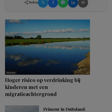
𝕏
f
in
✉
Delen
Nieuws
Hoger risico op verdrinking bij
kinderen met een
migratieachtergrond
Primeur in Duitsland: