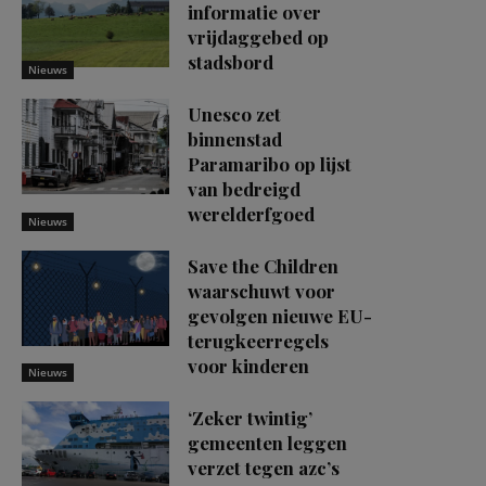
informatie over
vrijdaggebed op
stadsbord
Nieuws
Unesco zet
binnenstad
Paramaribo op lijst
van bedreigd
werelderfgoed
Nieuws
Save the Children
waarschuwt voor
gevolgen nieuwe EU-
terugkeerregels
voor kinderen
Nieuws
‘Zeker twintig’
gemeenten leggen
verzet tegen azc’s