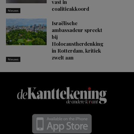
vast in
coalitieakkoord
Nieuws
Israëlische
ambassadeur spreekt
bij
Holocaustherdenking
in Rotterdam, kritiek
zwelt aan
Nieuws