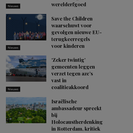
werelderfgoed
Nieuws
Save the Children
waarschuwt voor
gevolgen nieuwe EU-
terugkeerregels
voor kinderen
Nieuws
‘Zeker twintig’
gemeenten leggen
verzet tegen azc’s
vast in
coalitieakkoord
Nieuws
Israëlische
ambassadeur spreekt
bij
Holocaustherdenking
in Rotterdam, kritiek