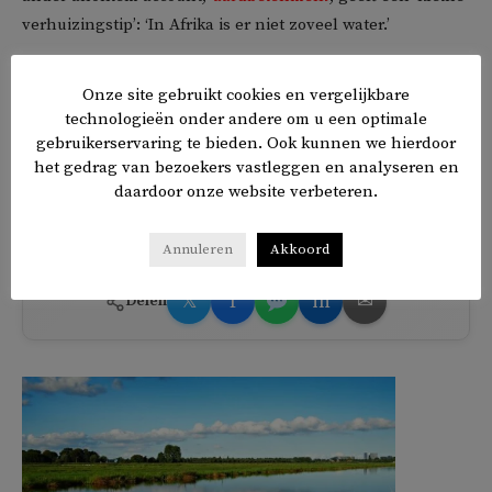
verhuizingstip’: ‘In Afrika is er niet zoveel water.’
Om dergelijke haatreacties in de toekomst geen platform
Onze site gebruikt cookies en vergelijkbare
meer te bieden, vragen veel X-gebruikers, waaronder de
technologieën onder andere om u een optimale
schrijver
Maarten Hopman
, om de reactiemogelijkheid bij
gebruikerservaring te bieden. Ook kunnen we hierdoor
zulke berichten voortaan vooraf uit te zetten.
het gedrag van bezoekers vastleggen en analyseren en
daardoor onze website verbeteren.
TAGS
asiel
racisme
Annuleren
Akkoord
𝕏
f
in
✉
Delen