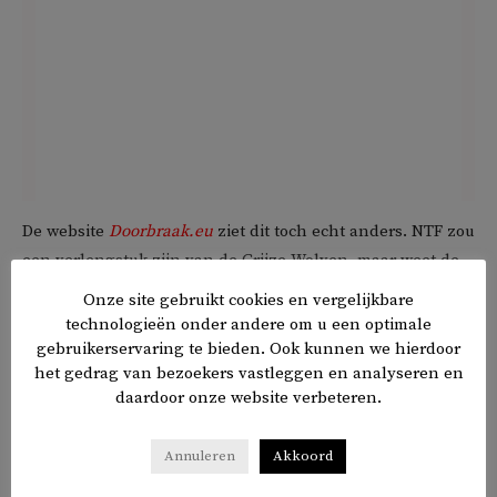
De website
Doorbraak.eu
ziet dit toch echt anders. NTF zou
een verlengstuk zijn van de Grijze Wolven, maar weet de
‘extreemrechtse en ultranationalistische idealen goed (…)
Onze site gebruikt cookies en vergelijkbare
te verbergen’. NTF misleidt volgens Doorbraak gemeenten
technologieën onder andere om u een optimale
door te strooien met termen als ‘integratie’, ‘participatie’,
gebruikerservaring te bieden. Ook kunnen we hierdoor
het gedrag van bezoekers vastleggen en analyseren en
‘emancipatie’, ‘dialoog’, ‘sociale cohesie’ en ‘wederzijds
daardoor onze website verbeteren.
begrip’ en krijgt zo veel subsidie binnen.
Annuleren
Akkoord
De Grijze Wolven vormen de paramilitaire tak van de MHP.
Ze zijn verantwoordelijk voor veel politieke moorden,