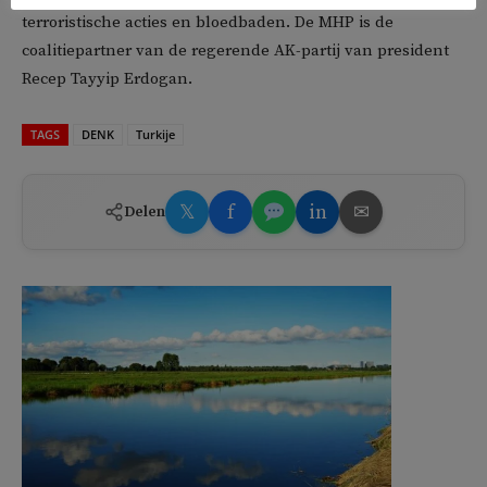
terroristische acties en bloedbaden. De MHP is de
coalitiepartner van de regerende AK-partij van president
Recep Tayyip Erdogan.
TAGS
DENK
Turkije
𝕏
f
in
✉
Delen