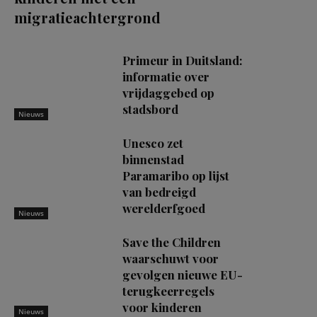
migratieachtergrond
Primeur in Duitsland:
informatie over
vrijdaggebed op
stadsbord
Nieuws
Unesco zet
binnenstad
Paramaribo op lijst
van bedreigd
werelderfgoed
Nieuws
Save the Children
waarschuwt voor
gevolgen nieuwe EU-
terugkeerregels
voor kinderen
Nieuws