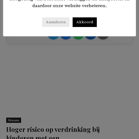
dat serieus op.’
daardoor onze website verbeteren.
Annuleren
Akkoord
𝕏
f
in
✉
Delen
Nieuws
Hoger risico op verdrinking bij
kinderen met een