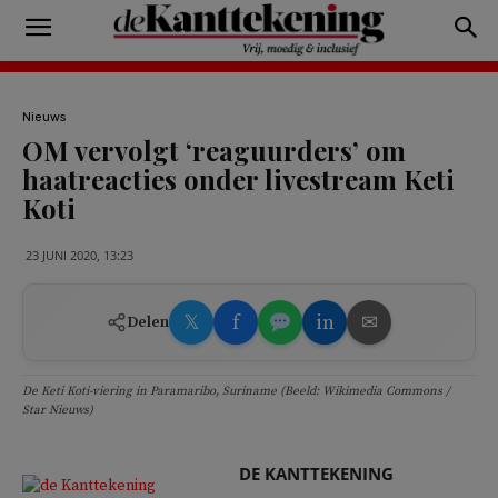
Nieuws
OM vervolgt ‘reaguurders’ om
haatreacties onder livestream Keti
Koti
23 JUNI 2020, 13:23
𝕏
f
in
✉
Delen
De Keti Koti-viering in Paramaribo, Suriname (Beeld: Wikimedia Commons /
Star Nieuws)
DE KANTTEKENING