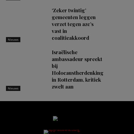
‘Zeker twintig’
gemeenten leggen
verzet tegen azc’s
vast in
coalitieakkoord
Nieuws
Israëlische
ambassadeur spreekt
bij
Holocaustherdenking
in Rotterdam, kritiek
zwelt aan
Nieuws