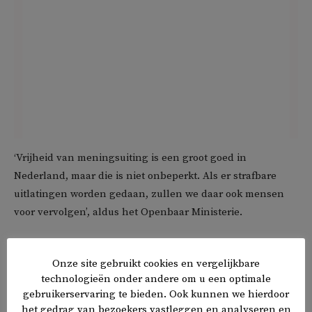
‘Vrijheid van meningsuiting is een groot goed in
Nederland, maar die is niet onbeperkt. Als er strafbare
uitlatingen worden gedaan, zullen we daar ook mensen
voor vervolgen’, aldus het Openbaar Ministerie.
Het Openbaar Ministerie zegt erbij dat lang niet alle
Onze site gebruikt cookies en vergelijkbare
strafbare uitlatingen die op sociale media worden gedaan
technologieën onder andere om u een optimale
tot een rechtszaak leiden. ‘We kunnen onmogelijk alles
gebruikerservaring te bieden. Ook kunnen we hierdoor
vervolgen, maar als er aangifte wordt gedaan, pakken wij
het gedrag van bezoekers vastleggen en analyseren en