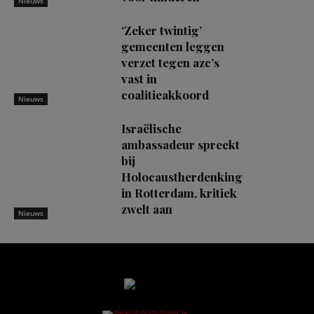
Nieuws
‘Zeker twintig’
gemeenten leggen
verzet tegen azc’s
vast in
coalitieakkoord
Nieuws
Israëlische
ambassadeur spreekt
bij
Holocaustherdenking
in Rotterdam, kritiek
zwelt aan
Nieuws