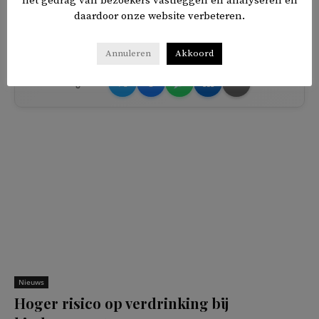
het gedrag van bezoekers vastleggen en analyseren en
het verspreiden van onjuist informatie door de omroep.
daardoor onze website verbeteren.
Annuleren
Akkoord
𝕏
f
in
✉
Delen
Nieuws
Hoger risico op verdrinking bij