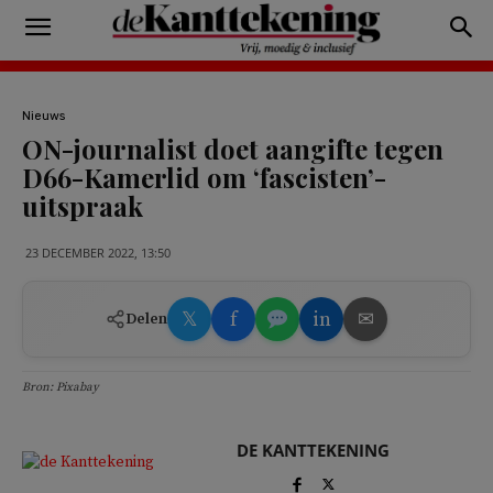
Nieuws
ON-journalist doet aangifte tegen
D66-Kamerlid om ‘fascisten’-
uitspraak
23 DECEMBER 2022, 13:50
𝕏
f
in
✉
Delen
Bron: Pixabay
DE KANTTEKENING