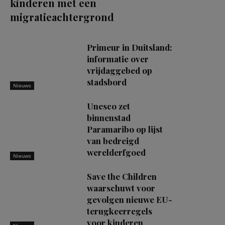
kinderen met een
migratieachtergrond
Primeur in Duitsland:
informatie over
vrijdaggebed op
stadsbord
Nieuws
Unesco zet
binnenstad
Paramaribo op lijst
van bedreigd
werelderfgoed
Nieuws
Save the Children
waarschuwt voor
gevolgen nieuwe EU-
terugkeerregels
voor kinderen