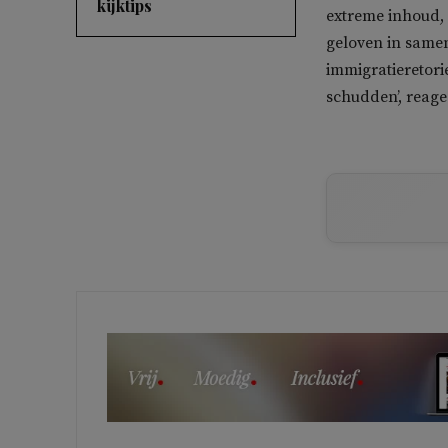
kijktips
extreme inhoud, 
geloven in samen
immigratieretori
schudden’, reage