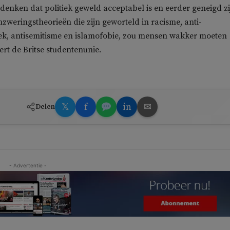
denken dat politiek geweld acceptabel is en eerder geneigd zi
zweringstheorieën die zijn geworteld in racisme, anti-
ek, antisemitisme en islamofobie, zou mensen wakker moeten
ert de Britse studentenunie.
𝕏
f
in
✉
Delen
- Advertentie -