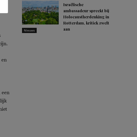
oud.
Israëlische
ambassadeur spreekt bij
Holocaustherdenking in
Rotterdam, kritiek zwelt
aan
Nieuws
s
ijn.
 en
l een
ijk
niet