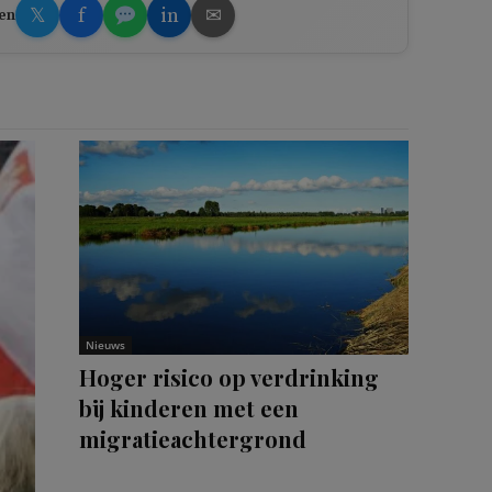
𝕏
f
in
✉
en
Nieuws
Hoger risico op verdrinking
bij kinderen met een
migratieachtergrond