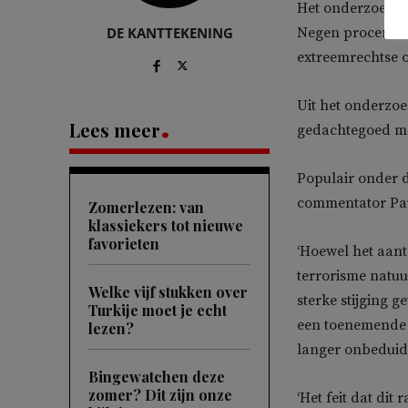
Het onderzoek is
DE KANTTEKENING
Negen procent va
extreemrechtse o
Uit het onderzoe
Lees meer
gedachtegoed me
Populair onder d
commentator Pau
Zomerlezen: van
klassiekers tot nieuwe
favorieten
‘Hoewel het aant
terrorisme natuur
Welke vijf stukken over
sterke stijging g
Turkije moet je echt
een toenemende b
lezen?
langer onbeduide
Bingewatchen deze
zomer? Dit zijn onze
‘Het feit dat di