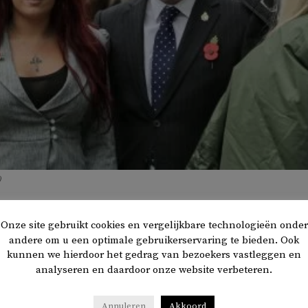
)
Onze site gebruikt cookies en vergelijkbare technologieën onder
andere om u een optimale gebruikerservaring te bieden. Ook
derzoek van het Britse antidiscriminatiebureau Hope Not
kunnen we hierdoor het gedrag van bezoekers vastleggen en
eeds meer Britse jongeren lid van extreemrechtse
analyseren en daardoor onze website verbeteren.
ok staan steeds meer jongeren hier positief tegenover.
Annuleren
Akkoord