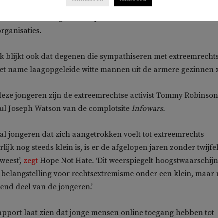
 gedaan onder tweeduizend jongeren tussen de 16 en 24 jaar 
n de ondervraagden was positief over de activiteiten van
rganisaties.
k blijkt ook dat degenen die sympathiseren met extreemrecht
t name laagopgeleide witte mannen uit de armere gezinnen z
eze jongeren zijn de extreemrechtse activist Tommy Robinson
l Joseph Watson van de complotsite
Infowars
.
al jongeren dat zich aangetrokken voelt tot extreemrechts
lijk nog steeds klein is, is er de afgelopen jaren zonder twijfe
eweest’,
zegt
Hope Not Hate. ‘Dit weerspiegelt hoogstwaarschijnl
elangstelling voor rechtsextremisme onder een klein, maar 
nd deel van de jongeren.’
t rapport laat zien dat jonge mensen online toegang hebben tot