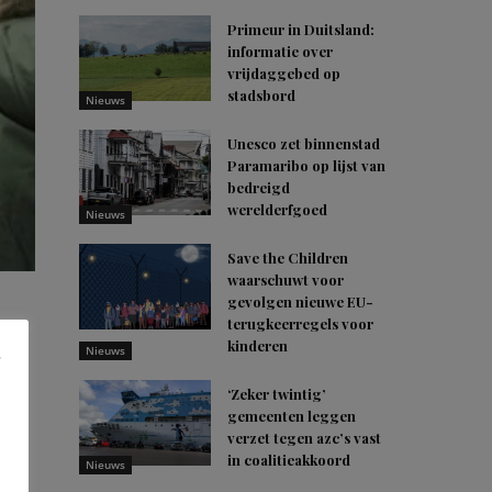
Primeur in Duitsland:
informatie over
vrijdaggebed op
stadsbord
Nieuws
Unesco zet binnenstad
Paramaribo op lijst van
bedreigd
werelderfgoed
Nieuws
Save the Children
waarschuwt voor
gevolgen nieuwe EU-
terugkeerregels voor
kinderen
Nieuws
‘Zeker twintig’
gemeenten leggen
verzet tegen azc’s vast
in coalitieakkoord
Nieuws