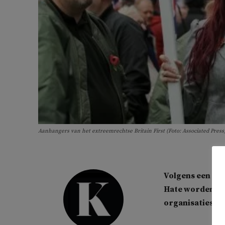
Aanhangers van het extreemrechtse Britain First (Foto: Associated Press
Volgens een on
Hate worden st
organisaties. O