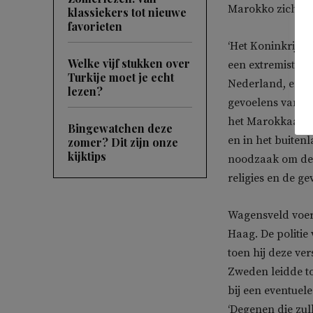
Marokko zich uit
klassiekers tot nieuwe
favorieten
‘Het Koninkrijk 
Welke vijf stukken over
een extremist di
Turkije moet je echt
Nederland, en k
lezen?
gevoelens van me
het Marokkaanse
Bingewatchen deze
en in het buiten
zomer? Dit zijn onze
kijktips
noodzaak om de w
religies en de g
Wagensveld voerd
Haag. De politie
toen hij deze ve
Zweden leidde to
bij een eventuel
‘Degenen die zul