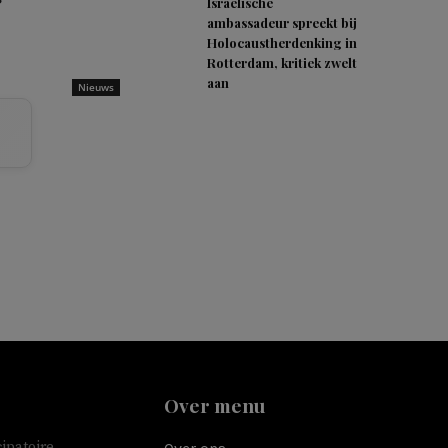
Israëlische
ambassadeur spreekt bij
Holocaustherdenking in
Rotterdam, kritiek zwelt
aan
Nieuws
Over menu
ipatoire