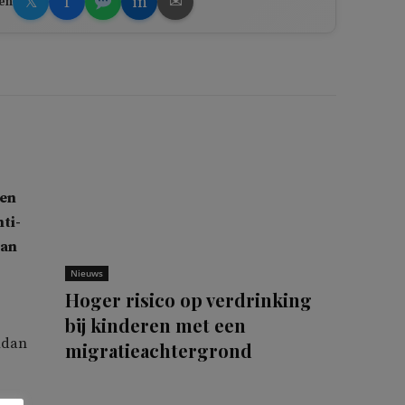
𝕏
f
in
✉
en
ren
ti-
dan
Nieuws
Hoger risico op verdrinking
bij kinderen met een
udan
migratieachtergrond