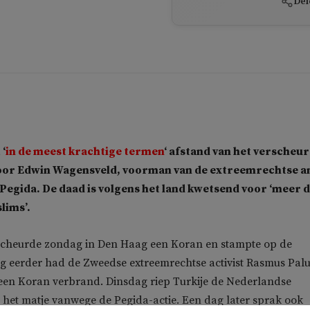
Del
‘
in de meest krachtige termen
‘ afstand van het verscheu
oor Edwin Wagensveld, voorman van de extreemrechtse an
egida. De daad is volgens het land kwetsend voor ‘meer 
lims’.
cheurde zondag in Den Haag een Koran en stampte op de
ag eerder had de Zweedse extreemrechtse activist Rasmus Pal
 een Koran verbrand.
Dinsdag riep Turkije de Nederlandse
het matje vanwege de Pegida-actie. Een dag later sprak ook