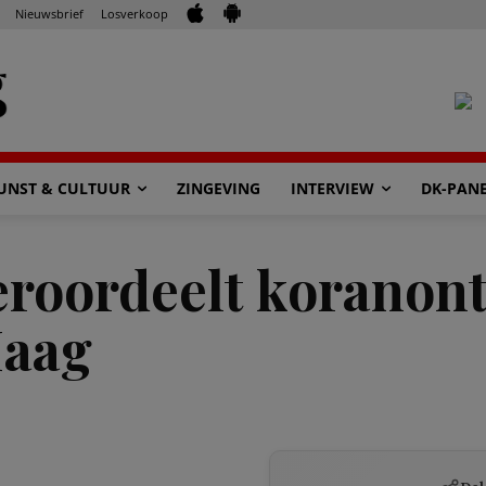
Nieuwsbrief
Losverkoop
UNST & CULTUUR
ZINGEVING
INTERVIEW
DK-PAN
roordeelt koranont
Haag