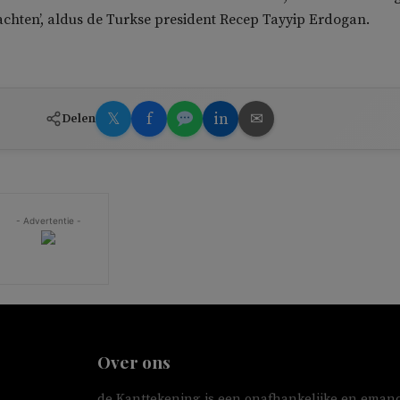
chten’, aldus de Turkse president Recep Tayyip Erdogan.
𝕏
f
in
✉
Delen
- Advertentie -
Over ons
de Kanttekening is een onafhankelijke en emanc