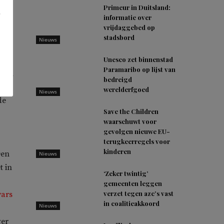
Primeur in Duitsland:
informatie over
vrijdaggebed op
an
stadsbord
Nieuws
,
Unesco zet binnenstad
Paramaribo op lijst van
 van
bedreigd
ng
werelderfgoed
Nieuws
de
Save the Children
waarschuwt voor
gevolgen nieuwe EU-
terugkeerregels voor
kinderen
Den
Nieuws
t in
‘Zeker twintig’
gemeenten leggen
verzet tegen azc’s vast
wars
in coalitieakkoord
Nieuws
ger