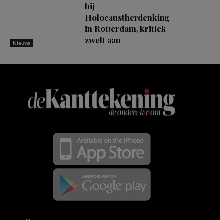
bij
Holocaustherdenking
in Rotterdam, kritiek
zwelt aan
Nieuws