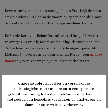
Deze controverse komt in een tijd dat in Frankrijk de islam
stevig onder vuur ligt na de moord op geschiedenisleraar
Samuel Paty door een achttienjarige moslimextremist.
De harde kern van Beitar Jerusalem is al langer berucht
vanwege zijn weinig tolerante houding richting moslims.
Zo besloten supporters van de club de eigen speler Ali
Mohamed – overigens een christen uit Niger – een
andere
naam
te geven vanwege zijn ‘te islamitische’ naam.
𝕏
f
in
✉
Onze site gebruikt cookies en vergelijkbare
Delen
technologieën onder andere om u een optimale
gebruikerservaring te bieden. Ook kunnen we hierdoor
het gedrag van bezoekers vastleggen en analyseren en
daardoor onze website verbeteren.