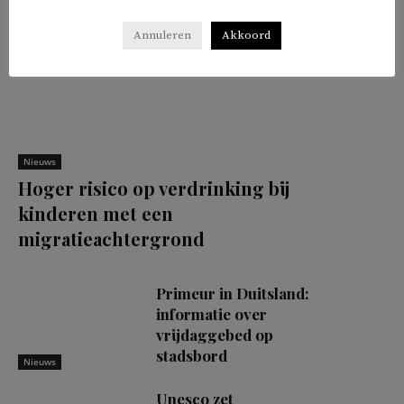
Annuleren
Akkoord
Nieuws
Hoger risico op verdrinking bij
kinderen met een
migratieachtergrond
Primeur in Duitsland:
informatie over
vrijdaggebed op
stadsbord
Nieuws
Unesco zet