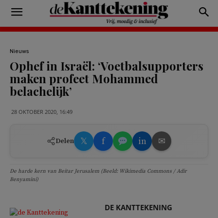
Nieuws
Ophef in Israël: ‘Voetbalsupporters
maken profeet Mohammed
belachelijk’
28 OKTOBER 2020, 16:49
𝕏
f
in
✉
Delen
De harde kern van Beitar Jerusalem (Beeld: Wikimedia Commons / Adir
Benyamini)
DE KANTTEKENING