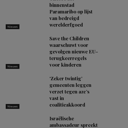
binnenstad
Paramaribo op lijst
van bedreigd
werelderfgoed
Nieuws
Save the Children
waarschuwt voor
gevolgen nieuwe EU-
terugkeerregels
voor kinderen
Nieuws
‘Zeker twintig’
gemeenten leggen
verzet tegen azc’s
vast in
coalitieakkoord
Nieuws
Israëlische
ambassadeur spreekt