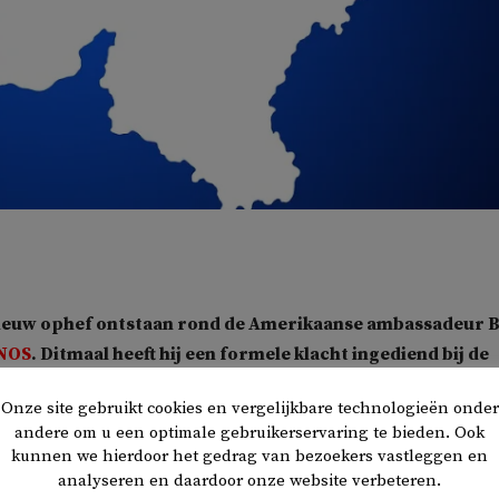
pnieuw ophef ontstaan rond de Amerikaanse ambassadeur Bi
NOS
. Ditmaal heeft hij een formele klacht ingediend bij de
ring over Conner Rousseau, parlementslid en
Onze site gebruikt cookies en vergelijkbare technologieën onder
r van de sociaaldemocratische partij Vooruit.
andere om u een optimale gebruikerservaring te bieden. Ook
kunnen we hierdoor het gedrag van bezoekers vastleggen en
ots is een filmpje dat Rousseau vijf weken geleden op Instag
analyseren en daardoor onze website verbeteren.