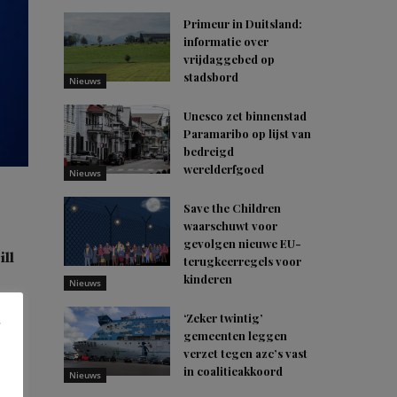
Primeur in Duitsland:
informatie over
vrijdaggebed op
stadsbord
Nieuws
Unesco zet binnenstad
Paramaribo op lijst van
bedreigd
werelderfgoed
Nieuws
Save the Children
waarschuwt voor
gevolgen nieuwe EU-
ll
terugkeerregels voor
kinderen
Nieuws
‘Zeker twintig’
gemeenten leggen
verzet tegen azc’s vast
in coalitieakkoord
ram
Nieuws