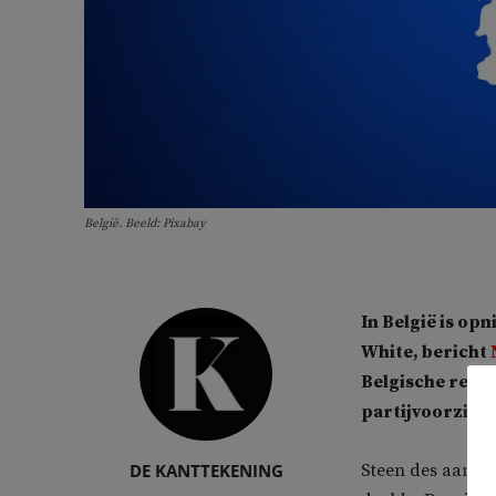
België. Beeld: Pixabay
In België is o
White, bericht
Belgische rege
partijvoorzitte
DE KANTTEKENING
Steen des aansto