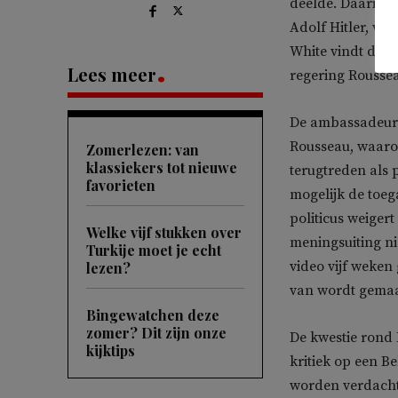
deelde. Daarin 
Adolf Hitler, va
White vindt deze
Lees meer
regering Roussea
De ambassadeur v
Rousseau, waarond
Zomerlezen: van
klassiekers tot nieuwe
terugtreden als 
favorieten
mogelijk de toeg
politicus weigert
Welke vijf stukken over
meningsuiting nie
Turkije moet je echt
video vijf weken
lezen?
van wordt gemaa
Bingewatchen deze
zomer? Dit zijn onze
De kwestie rond 
kijktips
kritiek op een B
worden verdacht