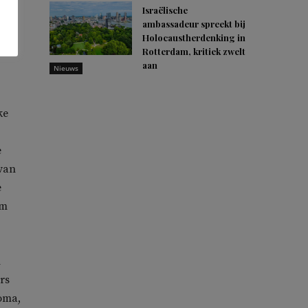
t
Israëlische
ambassadeur spreekt bij
Holocaustherdenking in
e
Rotterdam, kritiek zwelt
aan
Nieuws
ke
e
 van
e
em
n
rs
oma,