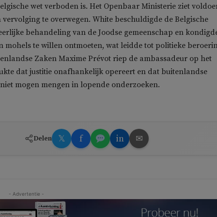
elgische wet verboden is. Het Openbaar Ministerie ziet voldo
 vervolging te overwegen. White beschuldigde de Belgische
eerlijke behandeling van de Joodse gemeenschap en kondigd
 mohels te willen ontmoeten, wat leidde tot politieke beroeri
itenlandse Zaken Maxime Prévot riep de ambassadeur op het
kte dat justitie onafhankelijk opereert en dat buitenlandse
 niet mogen mengen in lopende onderzoeken.
𝕏
f
in
✉
Delen
- Advertentie -