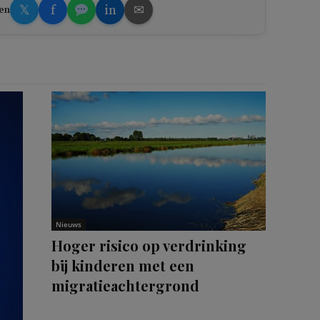
𝕏
f
in
✉
en
Nieuws
Hoger risico op verdrinking
bij kinderen met een
migratieachtergrond