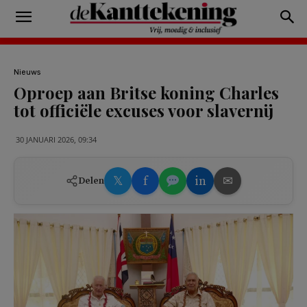
Nieuws
Oproep aan Britse koning Charles
tot officiële excuses voor slavernij
30 JANUARI 2026, 09:34
𝕏
f
in
✉
Delen