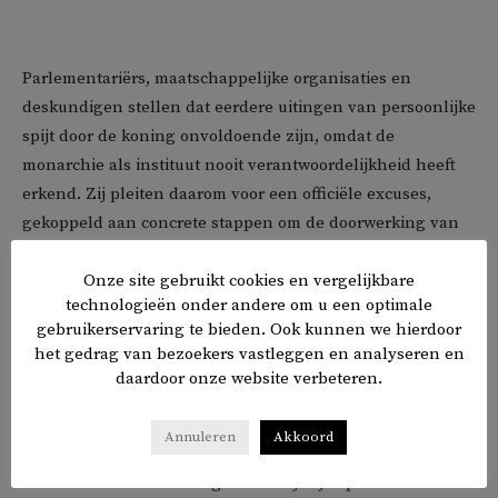
Parlementariërs, maatschappelijke organisaties en
deskundigen stellen dat eerdere uitingen van persoonlijke
spijt door de koning onvoldoende zijn, omdat de
monarchie als instituut nooit verantwoordelijkheid heeft
erkend. Zij pleiten daarom voor een officiële excuses,
gekoppeld aan concrete stappen om de doorwerking van
slavernij in hedendaagse ongelijkheid aan te pakken.
Onze site gebruikt cookies en vergelijkbare
technologieën onder andere om u een optimale
Ook internationale experts, waaronder adviseurs van de
gebruikerservaring te bieden. Ook kunnen we hierdoor
Verenigde Naties, benadrukken dat erkenning en
het gedrag van bezoekers vastleggen en analyseren en
herstelmaatregelen noodzakelijk zijn om structurele
daardoor onze website verbeteren.
ongelijkheden te verminderen.
Annuleren
Akkoord
Tijdens de komende top van het Gemenebest in Antigua
en Barbuda zal de koning waarschijnlijk opnieuw worden