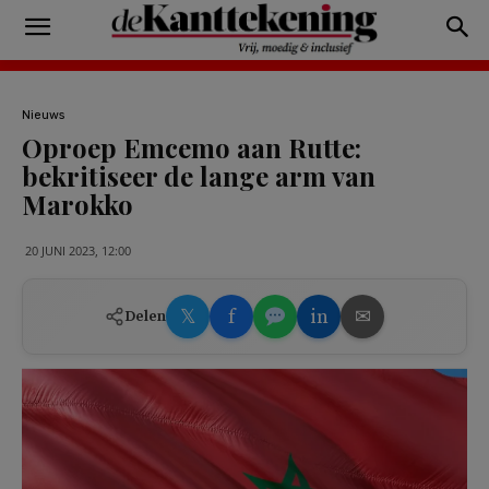
Nieuws
Oproep Emcemo aan Rutte:
bekritiseer de lange arm van
Marokko
20 JUNI 2023, 12:00
𝕏
f
in
✉
Delen