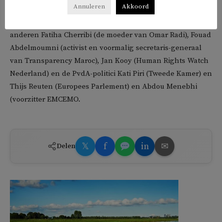
Annuleren
Akkoord
Op de bijeenkomst van maandag spreken onder
anderen Fatiha Cherribi (de moeder van Omar Radi), Fouad
Abdelmoumni (activist en voormalig secretaris-generaal
van Transparency Maroc), Jan Kooy (Human Rights Watch
Nederland) en de PvdA-politici Kati Piri (Tweede Kamer) en
Thijs Reuten (Europees Parlement) en Abdou Menebhi
(voorzitter EMCEMO.
𝕏
f
in
✉
Delen