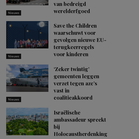
van bedreigd
werelderfgoed
Nieuws
Save the Children
waarschuwt voor
gevolgen nieuwe EU-
terugkeerregels
voor kinderen
Nieuws
‘Zeker twintig’
gemeenten leggen
verzet tegen azc’s
vast in
coalitieakkoord
Nieuws
Israëlische
ambassadeur spreekt
bij
Holocaustherdenking