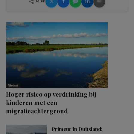
𝕏
f
in
✉
Delen
Nieuws
Hoger risico op verdrinking bij
kinderen met een
migratieachtergrond
Primeur in Duitsland: