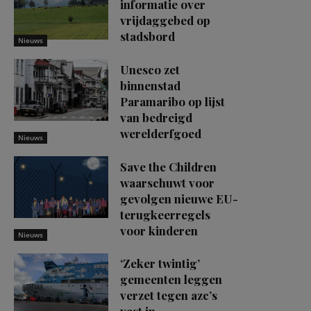
informatie over
vrijdaggebed op
stadsbord
Nieuws
Unesco zet
binnenstad
Paramaribo op lijst
van bedreigd
werelderfgoed
Nieuws
Save the Children
waarschuwt voor
gevolgen nieuwe EU-
terugkeerregels
voor kinderen
Nieuws
‘Zeker twintig’
gemeenten leggen
verzet tegen azc’s