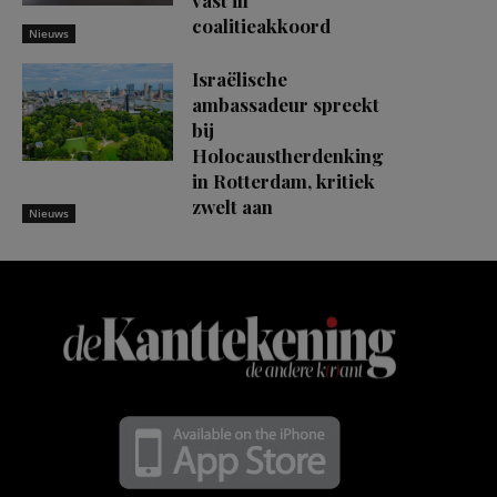
vast in
coalitieakkoord
Nieuws
Israëlische
ambassadeur spreekt
bij
Holocaustherdenking
in Rotterdam, kritiek
zwelt aan
Nieuws