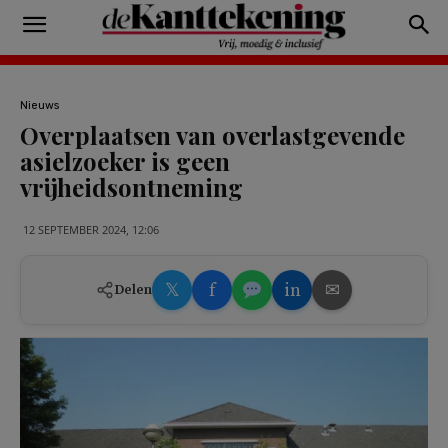
Nieuws
Overplaatsen van overlastgevende
asielzoeker is geen
vrijheidsontneming
12 SEPTEMBER 2024, 12:06
𝕏
f
in
✉
Delen