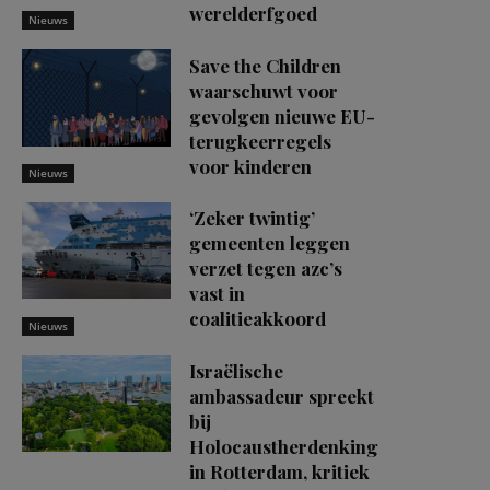
werelderfgoed
Nieuws
Save the Children
waarschuwt voor
gevolgen nieuwe EU-
terugkeerregels
voor kinderen
Nieuws
‘Zeker twintig’
gemeenten leggen
verzet tegen azc’s
vast in
coalitieakkoord
Nieuws
Israëlische
ambassadeur spreekt
bij
Holocaustherdenking
in Rotterdam, kritiek