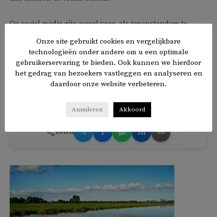
Op social media zijn zowel voor- als tegenstanders te
vinden van de film. Zo schrijft de Pakistaans-Britse
Onze site gebruikt cookies en vergelijkbare
schrijver Fatima Bhutto dat het een ‘mooie, eerlijke en
technologieën onder andere om u een optimale
intelligente film is en dat het de staat in verlegenheid zou
gebruikerservaring te bieden. Ook kunnen we hierdoor
het gedrag van bezoekers vastleggen en analyseren en
moeten brengen dat mensen over de hele wereld ernaar
daardoor onze website verbeteren.
kunnen kijken, behalve mensen thuis.’
Annuleren
Akkoord
𝕏
f
in
✉
Delen