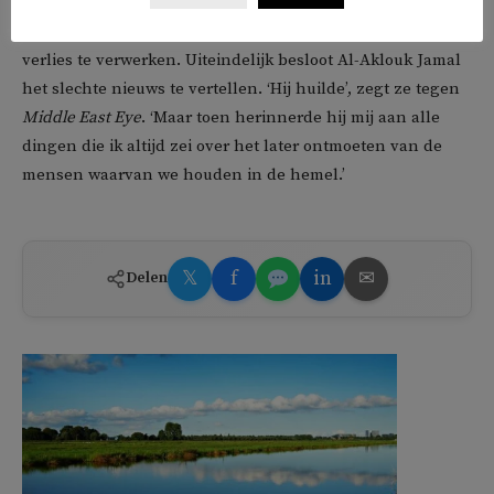
de Israëlische bombardementen op Gaza in 2021. Ali werd
daarna een goede vriend van Jamal, en hielp hem om dit
verlies te verwerken. Uiteindelijk besloot Al-Aklouk Jamal
het slechte nieuws te vertellen. ‘Hij huilde’, zegt ze tegen
Middle East Eye
. ‘Maar toen herinnerde hij mij aan alle
dingen die ik altijd zei over het later ontmoeten van de
mensen waarvan we houden in de hemel.’
𝕏
f
in
✉
Delen