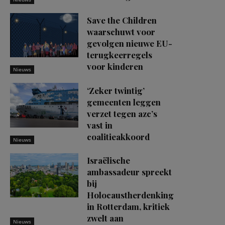
Save the Children
waarschuwt voor
gevolgen nieuwe EU-
terugkeerregels
voor kinderen
Nieuws
‘Zeker twintig’
gemeenten leggen
verzet tegen azc’s
vast in
coalitieakkoord
Nieuws
Israëlische
ambassadeur spreekt
bij
Holocaustherdenking
in Rotterdam, kritiek
zwelt aan
Nieuws