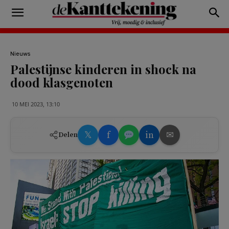
Nieuws
Palestijnse kinderen in shock na
dood klasgenoten
10 MEI 2023, 13:10
𝕏
f
in
✉
Delen