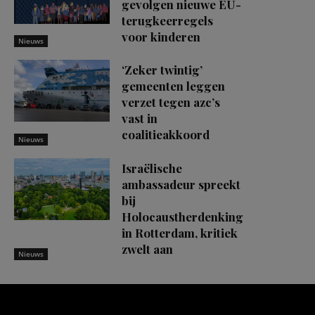
gevolgen nieuwe EU-
terugkeerregels
voor kinderen
Nieuws
‘Zeker twintig’
gemeenten leggen
verzet tegen azc’s
vast in
coalitieakkoord
Nieuws
Israëlische
ambassadeur spreekt
bij
Holocaustherdenking
in Rotterdam, kritiek
zwelt aan
Nieuws