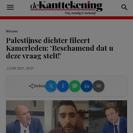
Nieuws
Palestijnse dichter fileert
Kamerleden: ‘Beschamend dat u
deze vraag stelt!’
2 JUNI 2021, 20:01
𝕏
f
in
✉
Delen