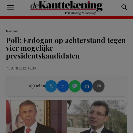
Nieuws
Poll: Erdogan op achterstand tegen
vier mogelijke
presidentskandidaten
13 JUNI 2022, 16:30
𝕏
f
in
✉
Delen