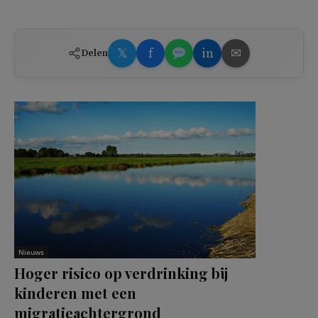
𝕏
f
in
✉
Delen
Nieuws
Hoger risico op verdrinking bij
kinderen met een
migratieachtergrond