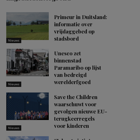
Primeur in Duitsland:
informatie over
vrijdaggebed op
stadsbord
Nieuws
Unesco zet
binnenstad
Paramaribo op lijst
van bedreigd
werelderfgoed
Nieuws
Save the Children
waarschuwt voor
gevolgen nieuwe EU-
terugkeerregels
voor kinderen
Nieuws