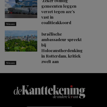
‘Zeker twintig’
gemeenten leggen
verzet tegen azc’s
vast in
coalitieakkoord
Nieuws
Israëlische
ambassadeur spreekt
bij
Holocaustherdenking
in Rotterdam, kritiek
zwelt aan
Nieuws