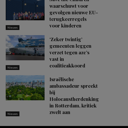
waarschuwt voor
gevolgen nieuwe EU-
terugkeerregels
voor kinderen
Nieuws
‘Zeker twintig’
gemeenten leggen
verzet tegen azc’s
vast in
coalitieakkoord
Nieuws
Israëlische
ambassadeur spreekt
bij
Holocaustherdenking
in Rotterdam, kritiek
zwelt aan
Nieuws