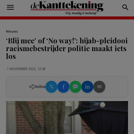
Nieuws
‘Blij mee’ of ‘No way!’: hijab-pleidooi
racismebestrijder politie maakt iets
los
1 NOVEMBER 2022, 12:38
𝕏
f
in
✉
Delen