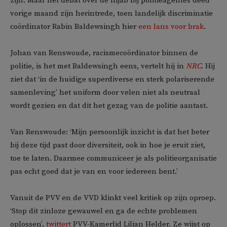
zijn. Maar het debat over de hijab bij politieagentes deed
vorige maand zijn herintrede, toen landelijk discriminatie
coördinator Rabin Baldewsingh hier
een lans voor brak
.
Johan van Renswoude, racismecoördinator binnen de
politie, is het met Baldewsingh eens, vertelt hij in
NRC
. Hij
ziet dat ‘in de huidige superdiverse en sterk polariserende
samenleving’ het uniform door velen niet als neutraal
wordt gezien en dat dit het gezag van de politie aantast.
Van Renswoude: ‘Mijn persoonlijk inzicht is dat het beter
bij deze tijd past door diversiteit, ook in hoe je eruit ziet,
toe te laten. Daarmee communiceer je als politieorganisatie
pas echt goed dat je van en voor iedereen bent.’
Vanuit de PVV en de VVD klinkt veel kritiek op zijn oproep.
‘Stop dit zinloze gewauwel en ga de echte problemen
oplossen’,
twittert
PVV-Kamerlid Lilian Helder. Ze wijst op