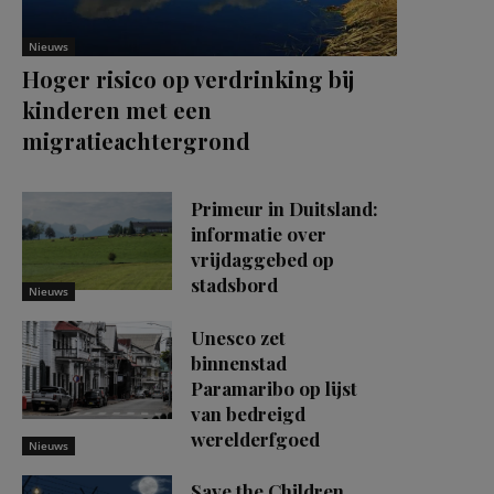
Nieuws
Hoger risico op verdrinking bij
kinderen met een
migratieachtergrond
Primeur in Duitsland:
informatie over
vrijdaggebed op
stadsbord
Nieuws
Unesco zet
binnenstad
Paramaribo op lijst
van bedreigd
werelderfgoed
Nieuws
Save the Children