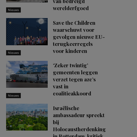
van bedreigd
werelderfgoed
Nieuws
Save the Children
waarschuwt voor
gevolgen nieuwe EU-
terugkeerregels
voor kinderen
Nieuws
‘Zeker twintig’
gemeenten leggen
verzet tegen azc’s
vast in
coalitieakkoord
Nieuws
Israëlische
ambassadeur spreekt
bij
Holocaustherdenking
in Rotterdam, kritiek