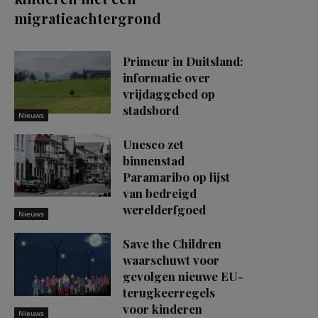
migratieachtergrond
Primeur in Duitsland:
informatie over
vrijdaggebed op
stadsbord
Nieuws
Unesco zet
binnenstad
Paramaribo op lijst
van bedreigd
werelderfgoed
Nieuws
Save the Children
waarschuwt voor
gevolgen nieuwe EU-
terugkeerregels
voor kinderen
Nieuws