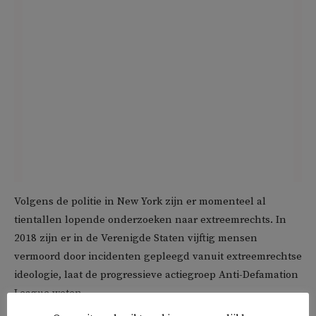
Volgens de politie in New York zijn er momenteel al
tientallen lopende onderzoeken naar extreemrechts. In
2018 zijn er in de Verenigde Staten vijftig mensen
vermoord door incidenten gepleegd vanuit extreemrechtse
ideologie, laat de progressieve actiegroep Anti-Defamation
League weten.