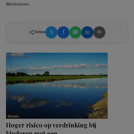
Mexicanen.
𝕏
f
in
✉
Delen
Nieuws
Hoger risico op verdrinking bij
kinderen met een