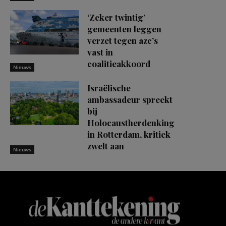
‘Zeker twintig’
gemeenten leggen
verzet tegen azc’s
vast in
coalitieakkoord
Nieuws
Israëlische
ambassadeur spreekt
bij
Holocaustherdenking
in Rotterdam, kritiek
zwelt aan
Nieuws