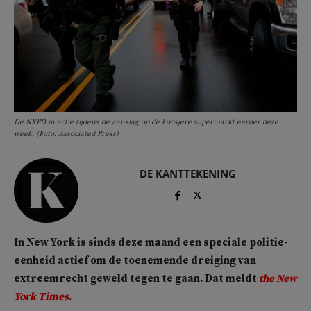
De NYPD in actie tijdens de aanslag op de koosjere supermarkt eerder deze
week. (Foto: Associated Press)
DE KANTTEKENING
In New York is sinds deze maand een speciale politie-
eenheid actief om de toenemende dreiging van
extreemrecht geweld tegen te gaan. Dat meldt
the New
York Times
.