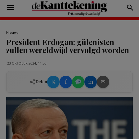
Nieuws
President Erdogan: gülenisten
zullen wereldwijd vervolgd worden
23 OKTOBER 2024, 11:36
𝕏
f
in
✉
Delen