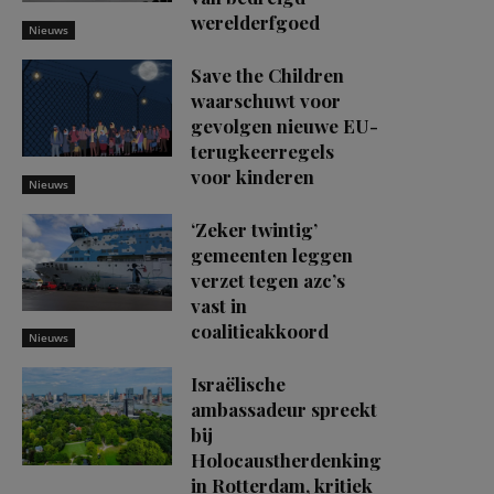
werelderfgoed
Nieuws
Save the Children
waarschuwt voor
gevolgen nieuwe EU-
terugkeerregels
voor kinderen
Nieuws
‘Zeker twintig’
gemeenten leggen
verzet tegen azc’s
vast in
coalitieakkoord
Nieuws
Israëlische
ambassadeur spreekt
bij
Holocaustherdenking
in Rotterdam, kritiek