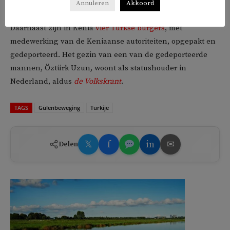
medeleven uitsprak na het overlijden van Gülen is
Annuleren
Akkoord
gearresteerd en beschuldigd van ‘
terreurpropaganda
‘.
Daarnaast zijn in Kenia
vier Turkse burgers
, met
medewerking van de Keniaanse autoriteiten, opgepakt en
gedeporteerd. Het gezin van een van de gedeporteerde
mannen, Öztürk Uzun, woont als statushouder in
Nederland, aldus
de Volkskrant
.
TAGS
Gülenbeweging
Turkije
𝕏
f
in
✉
Delen