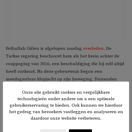
Fethullah Gülen is afgelopen zondag
overleden
. De
Turkse regering beschouwt hem als het brein achter de
couppoging van 2016, een beschuldiging die hij zelf altijd
heeft ontkend. Na deze gebeurtenis begon een
meedogenloze klopjacht op zijn beweging. Duizenden
mensen raakten hun baan kwijt, vluchtten naar het
Onze site gebruikt cookies en vergelijkbare
buitenland of belandden zonder vaak overtuigend bewijs
technologieën onder andere om u een optimale
in de gevangenis.
gebruikerservaring te bieden. Ook kunnen we hierdoor
het gedrag van bezoekers vastleggen en analyseren en
De vervolging van de beweging gaat ondertussen
daardoor onze website verbeteren.
onverminderd door. Een journalist die terloops haar