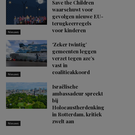
Save the Children
waarschuwt voor
gevolgen nieuwe EU-
terugkeerregels
voor kinderen
Nieuws
‘Zeker twintig’
gemeenten leggen
verzet tegen azc’s
vast in
coalitieakkoord
Nieuws
Israëlische
ambassadeur spreekt
bij
Holocaustherdenking
in Rotterdam, kritiek
zwelt aan
Nieuws