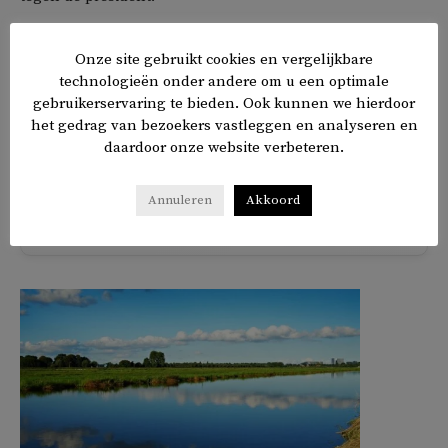
Enkele tientallen aanhangers van de president
Onze site gebruikt cookies en vergelijkbare
organiseerden een tegendemonstratie. De politie was
technologieën onder andere om u een optimale
zaterdag massaal aanwezig, om clashes tussen beide
gebruikerservaring te bieden. Ook kunnen we hierdoor
het gedrag van bezoekers vastleggen en analyseren en
groepen demonstranten te voorkomen.
daardoor onze website verbeteren.
Annuleren
Akkoord
𝕏
f
in
✉
Delen