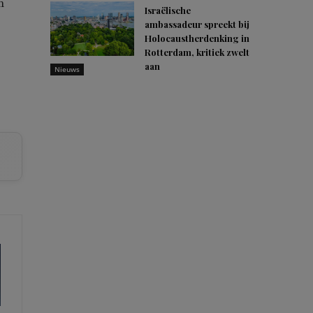
n
Israëlische
ambassadeur spreekt bij
Holocaustherdenking in
Rotterdam, kritiek zwelt
aan
Nieuws