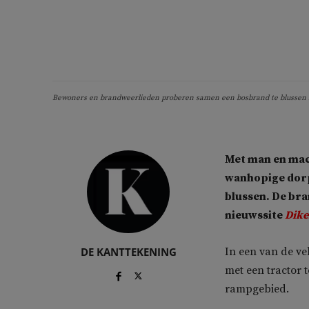
Bewoners en brandweerlieden proberen samen een bosbrand te blussen in
Met man en mac
wanhopige dorpe
blussen. De bra
nieuwssite
Dike
DE KANTTEKENING
In een van de ve
met een tractor 
rampgebied.