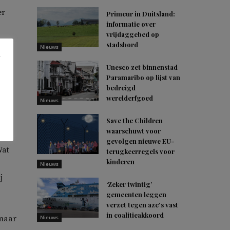
er
Primeur in Duitsland:
informatie over
vrijdaggebed op
n,
stadsbord
Nieuws
Unesco zet binnenstad
Paramaribo op lijst van
bedreigd
zou
werelderfgoed
Nieuws
Save the Children
waarschuwt voor
gevolgen nieuwe EU-
Wat
terugkeerregels voor
kinderen
Nieuws
j
‘Zeker twintig’
gemeenten leggen
verzet tegen azc’s vast
in coalitieakkoord
 maar
Nieuws