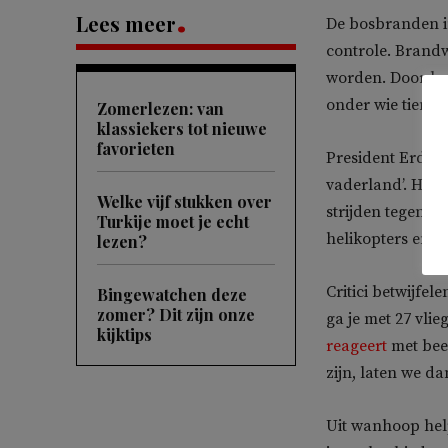
Lees meer
De bosbranden in
controle. Brandw
worden. Door bo
onder wie tien v
Zomerlezen: van
klassiekers tot nieuwe
favorieten
President Erdoga
vaderland’. Hij p
Welke vijf stukken over
strijden tegen d
Turkije moet je echt
helikopters en 6
lezen?
Critici betwijfel
Bingewatchen deze
zomer? Dit zijn onze
ga je met 27 vli
kijktips
reageert
met beel
zijn, laten we da
Uit wanhoop hel