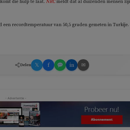
 komt die hulp te laat.
NRC
meldt dat al duizenden mensen zij
d een recordtemperatuur van 50,5 graden gemeten in Turkije.
𝕏
f
in
✉
Delen
- Advertentie -