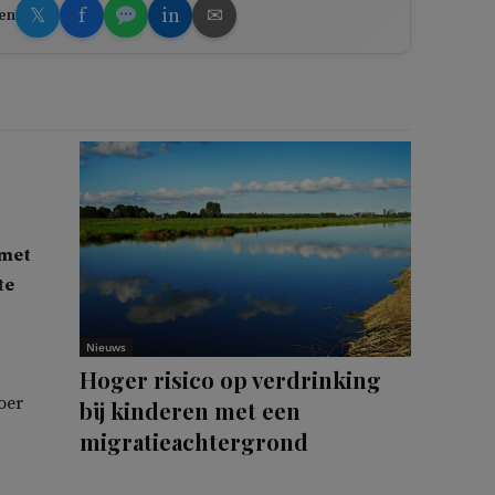
𝕏
f
in
✉
en
 met
te
Nieuws
Hoger risico op verdrinking
oer
bij kinderen met een
migratieachtergrond