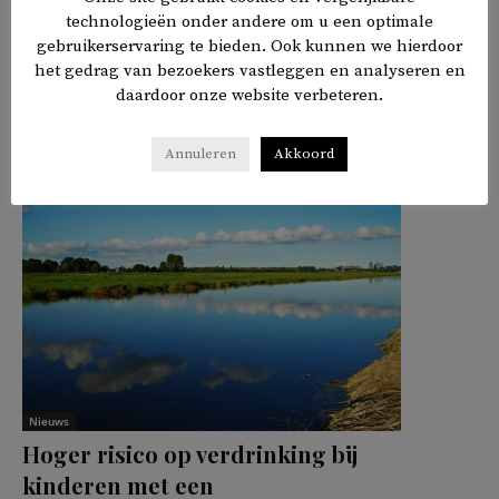
technologieën onder andere om u een optimale
TAGS
moskee
gebruikerservaring te bieden. Ook kunnen we hierdoor
het gedrag van bezoekers vastleggen en analyseren en
daardoor onze website verbeteren.
𝕏
f
in
✉
Delen
Annuleren
Akkoord
Nieuws
Hoger risico op verdrinking bij
kinderen met een