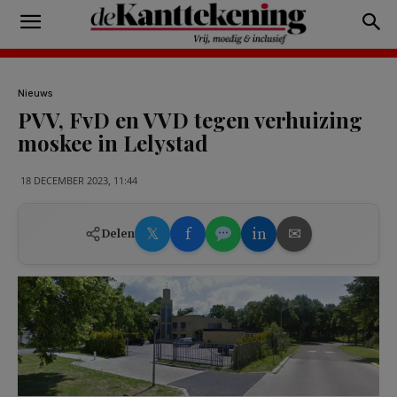
Nieuws
PVV, FvD en VVD tegen verhuizing
moskee in Lelystad
18 DECEMBER 2023, 11:44
𝕏
f
in
✉
Delen