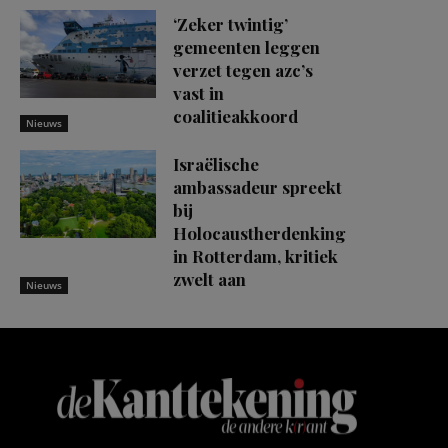
‘Zeker twintig’
gemeenten leggen
verzet tegen azc’s
vast in
coalitieakkoord
Nieuws
Israëlische
ambassadeur spreekt
bij
Holocaustherdenking
in Rotterdam, kritiek
zwelt aan
Nieuws