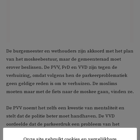
De burgemeester en wethouders zijn akkoord met het plan
van het moskeebestuur, maar de gemeenteraad moet
erover beslissen. De PVV, FvD en VVD zijn tegen de
verhuizing, omdat volgens hen de parkeerproblematiek
geen geldige reden is om te verhuizen. De moslims
moeten maar met de fiets naar de moskee gaan, vinden ze.
De PVV noemt het zelfs een kwestie van mentaliteit en
stelt dat de politie beter moet handhaven. De VVD
oordeelde dat de parkeerdruk een probleem van het
moskeebestuur is en niet van de gemeente.
Onze site gebruikt cookies en vergelijkbare