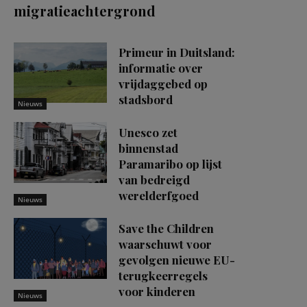
migratieachtergrond
Primeur in Duitsland:
informatie over
vrijdaggebed op
stadsbord
Nieuws
Unesco zet
binnenstad
Paramaribo op lijst
van bedreigd
werelderfgoed
Nieuws
Save the Children
waarschuwt voor
gevolgen nieuwe EU-
terugkeerregels
voor kinderen
Nieuws