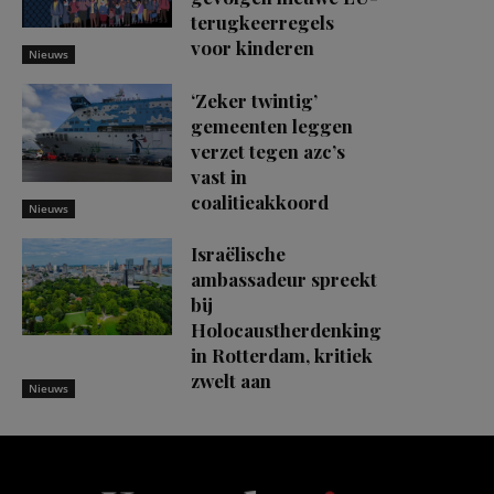
terugkeerregels
voor kinderen
Nieuws
‘Zeker twintig’
gemeenten leggen
verzet tegen azc’s
vast in
coalitieakkoord
Nieuws
Israëlische
ambassadeur spreekt
bij
Holocaustherdenking
in Rotterdam, kritiek
zwelt aan
Nieuws