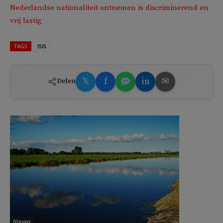
Nederlandse nationaliteit ontnemen is discriminerend en
vrij lastig
TAGS
ISIS
𝕏
f
in
✉
Delen
Nieuws