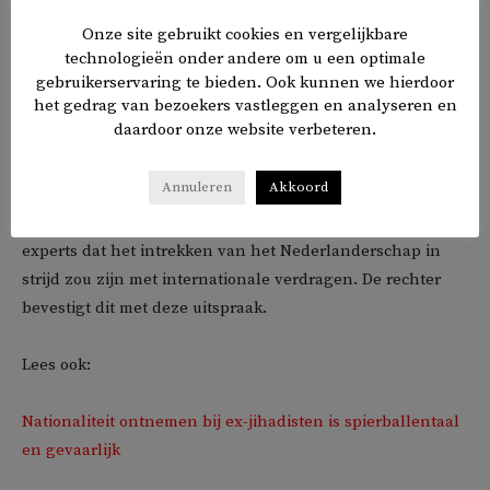
Onze site gebruikt cookies en vergelijkbare
technologieën onder andere om u een optimale
gebruikerservaring te bieden. Ook kunnen we hierdoor
het gedrag van bezoekers vastleggen en analyseren en
daardoor onze website verbeteren.
Het risico op rassendiscriminatie is al vaker door juristen
benadrukt. Toen het huidige kabinet bij aantreden stelde
Annuleren
Akkoord
veel harder te willen optreden tegen veroordeelde
Nederlanders met een migratieachtergrond, reageerden
experts dat het intrekken van het Nederlanderschap in
strijd zou zijn met internationale verdragen. De rechter
bevestigt dit met deze uitspraak.
Lees ook:
Nationaliteit ontnemen bij ex-jihadisten is spierballentaal
en gevaarlijk