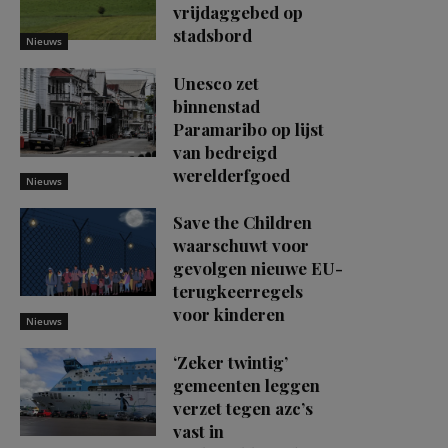
vrijdaggebed op
stadsbord
Nieuws
Unesco zet
binnenstad
Paramaribo op lijst
van bedreigd
werelderfgoed
Nieuws
Save the Children
waarschuwt voor
gevolgen nieuwe EU-
terugkeerregels
voor kinderen
Nieuws
‘Zeker twintig’
gemeenten leggen
verzet tegen azc’s
vast in