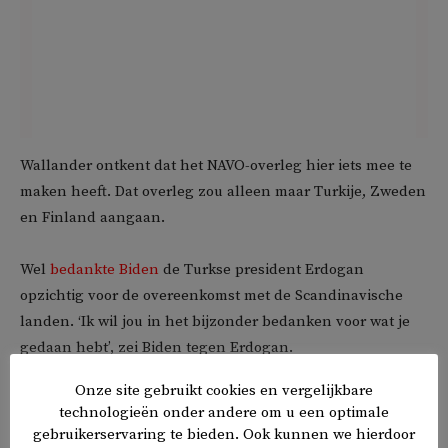
Wallander ontkent dat het NAVO-overleg hier iets mee te
maken heeft. Dat overleg zou alleen maar Turkije, Zweden
en Finland aangaan.
Wel
bedankte Biden
de Turkse president Erdogan
opzichtig voor de overeenkomst met de Scandinavische
landen. ‘Ik wil jou in het bijzonder bedanken voor wat je
gedaan hebt’, zei Biden tegen Erdogan.
Onze site gebruikt cookies en vergelijkbare
Turkije heeft de afgelopen maanden luidkeels duidelijk
technologieën onder andere om u een optimale
gemaakt tegen de toetreding van Finland en Zweden te
gebruikerservaring te bieden. Ook kunnen we hierdoor