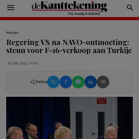
Nieuws
Regering VS na NAVO-ontmoeting:
steun voor F-16-verkoop aan Turkije
30 JUNI 2022, 14:14
𝕏
f
in
✉
Delen