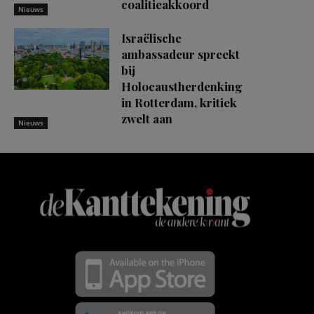
coalitieakkoord
Nieuws
Israëlische
ambassadeur spreekt
bij
Holocaustherdenking
in Rotterdam, kritiek
zwelt aan
Nieuws