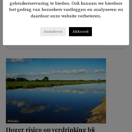
gouverneur van Sint Petersburg. De inhoud hiervan is
gebruikerservaring te bieden. Ook kunnen we hierdoor
het gedrag van bezoekers vastleggen en analyseren en
onbekend, bericht
Dagblad 010
.
daardoor onze website verbeteren.
Annuleren
Akkoord
𝕏
f
in
✉
Delen
Nieuws
Hoger risico op verdrinking bij