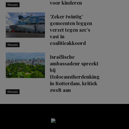
voor kinderen
Nieuws
‘Zeker twintig’
gemeenten leggen
verzet tegen azc’s
vast in
coalitieakkoord
Nieuws
Israëlische
ambassadeur spreekt
bij
Holocaustherdenking
in Rotterdam, kritiek
zwelt aan
Nieuws