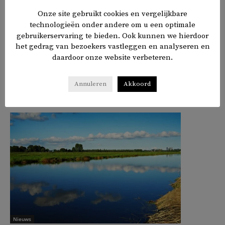
het niet verlengen van een contract bij zwangerschap of
Onze site gebruikt cookies en vergelijkbare
mensen die getreiterd worden vanwege hun etnische
technologieën onder andere om u een optimale
achtergrond.
gebruikerservaring te bieden. Ook kunnen we hierdoor
het gedrag van bezoekers vastleggen en analyseren en
daardoor onze website verbeteren.
𝕏
f
in
✉
Delen
Annuleren
Akkoord
Nieuws