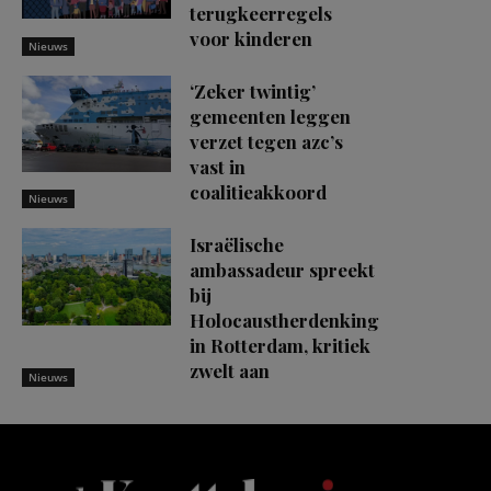
terugkeerregels
voor kinderen
Nieuws
‘Zeker twintig’
gemeenten leggen
verzet tegen azc’s
vast in
coalitieakkoord
Nieuws
Israëlische
ambassadeur spreekt
bij
Holocaustherdenking
in Rotterdam, kritiek
zwelt aan
Nieuws