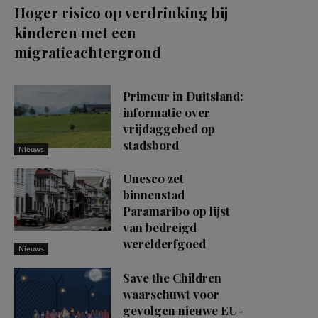
Hoger risico op verdrinking bij
kinderen met een
migratieachtergrond
Primeur in Duitsland:
informatie over
vrijdaggebed op
stadsbord
Nieuws
Unesco zet
binnenstad
Paramaribo op lijst
van bedreigd
werelderfgoed
Nieuws
Save the Children
waarschuwt voor
gevolgen nieuwe EU-