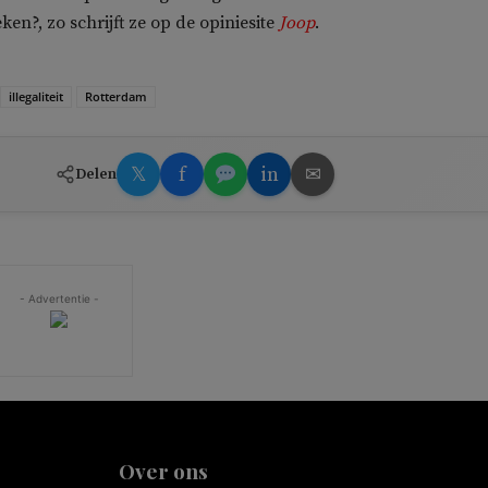
en?, zo schrijft ze op de opiniesite
Joop
.
illegaliteit
Rotterdam
𝕏
f
in
✉
Delen
- Advertentie -
Over ons