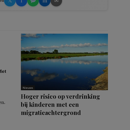
𝕏
f
in
✉
en
Met
Nieuws
Hoger risico op verdrinking
en.
bij kinderen met een
migratieachtergrond