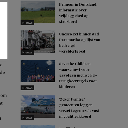
Primeur in Duitsland:
informatie over
vind
vrijdaggebed op
id
stadsbord
Nieuws
ijgt
Unesco zet binnenstad
Paramaribo op lijst van
bedreigd
werelderfgoed
Nieuws
Save the Children
te
waarschuwt voor
 de
gevolgen nieuwe EU-
terugkeerregels voor
kinderen
Nieuws
k om
‘Zeker twintig’
at
gemeenten leggen
verzet tegen azc’s vast
in coalitieakkoord
Nieuws
t