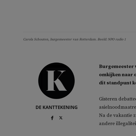
Carola Schouten, burgemeester van Rotterdam. Beeld: NPO radio 1
Burgemeester v
omkijken naar 
dit standpunt 
Gisteren debatt
DE KANTTEKENING
asielnoodmaatre
Na de vakantie z
andere illegalite