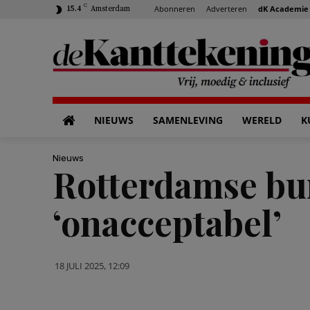
C
Abonneren
Adverteren
dK Academie
15.4
Amsterdam
NIEUWS
SAMENLEVING
WERELD
K
Nieuws
Rotterdamse bu
‘onacceptabel’
18 JULI 2025, 12:09