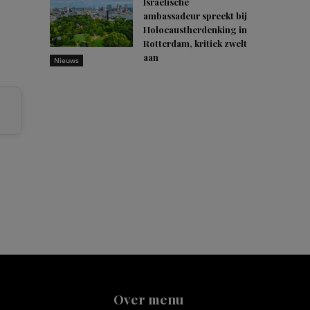
Israëlische
ambassadeur spreekt bij
Holocaustherdenking in
Rotterdam, kritiek zwelt
aan
Nieuws
Over menu