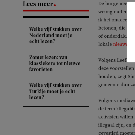
Lees meer
De burgemeester 
weinig nadenken 
ik het onaccept
betonen, die zor
Welke vijf stukken over
Nederland moet je
of onderdak, dat
echt lezen?
lokale
nieuwsze
Zomerlezen: van
Volgens Leefbaar
klassiekers tot nieuwe
deze voorstellen
favorieten
houden, zegt Sim
gemeente dan zal
Welke vijf stukken over
Turkije moet je echt
lezen?
Volgens mediawe
de term ‘illegali
activisten wille
illegaal zijn, e
gevestigd moete