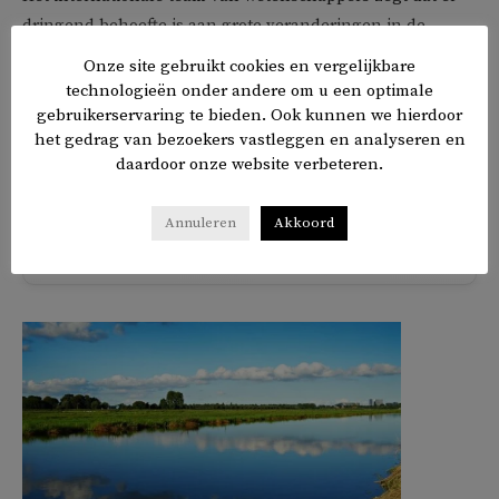
dringend behoefte is aan grote veranderingen in de
aanpak van overgewicht. Dit kan namelijk het risico op het
Onze site gebruikt cookies en vergelijkbare
ontwikkelen van veel ernstige gezondheidsproblemen
technologieën onder andere om u een optimale
vergroten, waaronder hartaandoeningen, diabetes en
gebruikerservaring te bieden. Ook kunnen we hierdoor
het gedrag van bezoekers vastleggen en analyseren en
sommige vormen van kanker.
daardoor onze website verbeteren.
Annuleren
Akkoord
𝕏
f
in
✉
Delen