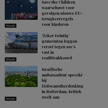
Save the Children
waarschuwt voor
gevolgen nieuwe EU-
terugkeerregels
voor kinderen
Nieuws
‘Zeker twintig’
gemeenten leggen
verzet tegen azc’s
vast in
coalitieakkoord
Nieuws
Israëlische
ambassadeur spreekt
bij
Holocaustherdenking
in Rotterdam, kritiek
zwelt aan
Nieuws