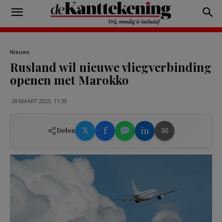
Nieuws
Rusland wil nieuwe vliegverbinding
openen met Marokko
28 MAART 2023, 11:35
𝕏
f
in
✉
Delen