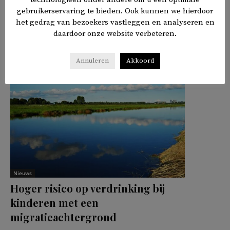
gebruikerservaring te bieden. Ook kunnen we hierdoor
het gedrag van bezoekers vastleggen en analyseren en
𝕏
f
in
✉
Delen
daardoor onze website verbeteren.
Annuleren
Akkoord
Nieuws
Hoger risico op verdrinking bij
kinderen met een
migratieachtergrond