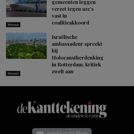
gemeenten leggen
verzet tegen azc’s
vast in
coalitieakkoord
Nieuws
Israëlische
ambassadeur spreekt
bij
Holocaustherdenking
in Rotterdam, kritiek
zwelt aan
Nieuws