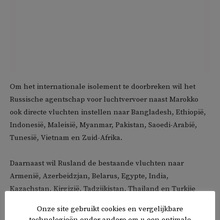
Om het internationale isolement te doorbreken wil het
Russische agentschap voor luchtvervoer naast Marokko
ook directe vluchten instellen naar Bangladesh, Ethiopië,
Indonesië, Maleisië, Myanmar, Pakistan, Saoedi-Arabië,
Tunesië, Vietnam en Zuid-Afrika.
Daarnaast wil Rusland de bestaande vluchten naar
Armenië, Azerbeidzjan, Belarus, Egypte, India,
Kazachstan, Kirgizië, Tadzjikistan, Thailand en Turkije
verder intensiveren.
Onze site gebruikt cookies en vergelijkbare
technologieën onder andere om u een optimale