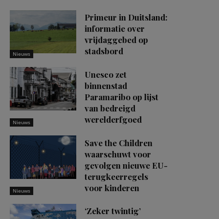
Primeur in Duitsland:
informatie over
vrijdaggebed op
stadsbord
Nieuws
Unesco zet
binnenstad
Paramaribo op lijst
van bedreigd
werelderfgoed
Nieuws
Save the Children
waarschuwt voor
gevolgen nieuwe EU-
terugkeerregels
voor kinderen
Nieuws
‘Zeker twintig’