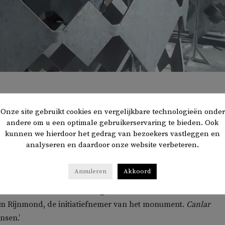
Onze site gebruikt cookies en vergelijkbare technologieën onder
andere om u een optimale gebruikerservaring te bieden. Ook
rdag heeft de Schiedamse burgemeester Cor Lamers een
kunnen we hierdoor het gedrag van bezoekers vastleggen en
ument onthuld voor de Nederlandse Alevieten.
analyseren en daardoor onze website verbeteren.
anlar
, gemaakt door kunstenaar Yasser Ballemans, is bedoeld
Annuleren
Akkoord
r men stil kan staan bij memorabele momenten uit de alevit
et leed dat alevieten is aangedaan. Dat stelt het Alevitische
um Rijnmond, de initiatiefnemer van het monument.
Canlar
nsen.’