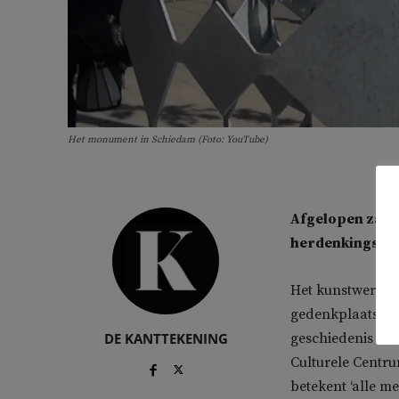
Het monument in Schiedam (Foto: YouTube)
Afgelopen zate
herdenkingsmon
Het kunstwerk
C
gedenkplaats waa
DE KANTTEKENING
geschiedenis en h
Culturele Centr
betekent ‘alle me