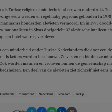
 als Turkse religieuze minderheid al eeuwen onderdrukt. Tot
e vorige eeuw werden er regelmatig pogroms gehouden In 1978
manmaras honderden alevieten vermoord. En in 1993 doodd
ra-nationalisten in Sivas doelgericht 37 alevitische intellectuel
op een hotel waar zij verbleven.
n een minderheid onder Turkse Nederlanders die door een de
en als ketters worden beschouwd. Zo vasten en bidden ze min
 Ook worden mannen en vrouwen binnen de gemeenschap nie
bedshuizen. Een deel van de alevieten ziet zichzelf niet eens 
kunstwerk
monument
Nederland
Schiedam
Turkije
𝕏
f
in
✉
Delen