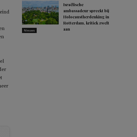
Israëlische
ambassadeur spreekt bij
 eind
Holocaustherdenking in
Rotterdam, kritiek zwelt
en
aan
Nieuws
en
el
der
t
meer