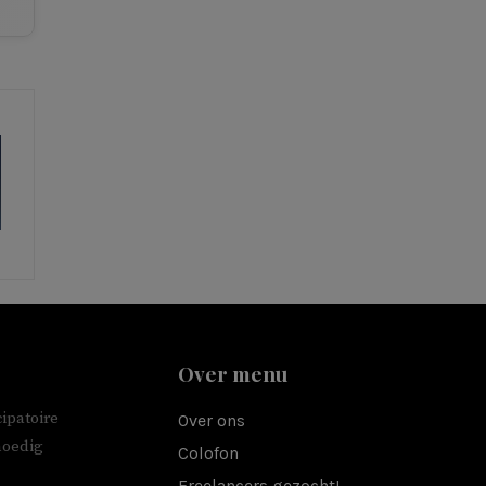
Over menu
ipatoire
Over ons
moedig
Colofon
Freelancers gezocht!