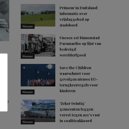
Primeur in Duitsland:
informatie over
vrijdaggebed op
stadsbord
Nieuws
Unesco zet binnenstad
Paramaribo op lijst van
bedreigd
werelderfgoed
Nieuws
Save the Children
waarschuwt voor
gevolgen nieuwe EU-
terugkeerregels voor
kinderen
Nieuws
 als
ische
‘Zeker twintig’
gemeenten leggen
verzet tegen azc’s vast
in coalitieakkoord
Nieuws