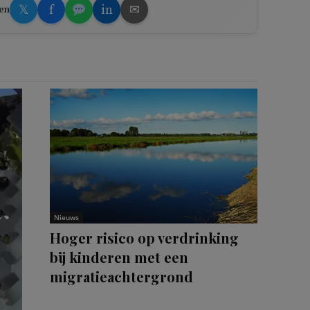
𝕏
f
in
✉
en
Nieuws
Hoger risico op verdrinking
bij kinderen met een
migratieachtergrond