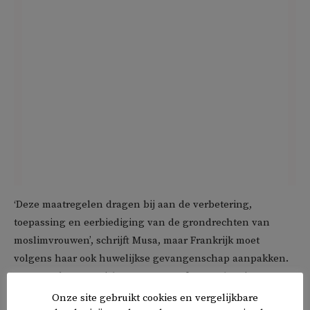
‘Deze maatregelen dragen bij aan de verbetering,
toepassing en eerbiediging van de grondrechten van
moslimvrouwen’, schrijft Musa, maar Frankrijk moet
volgens haar ook huwelijkse gevangenschap aanpakken.
Daar maakt Musa zich met Femmes for Freedom in
Nederland nu tien jaar hard voor.
Onze site gebruikt cookies en vergelijkbare