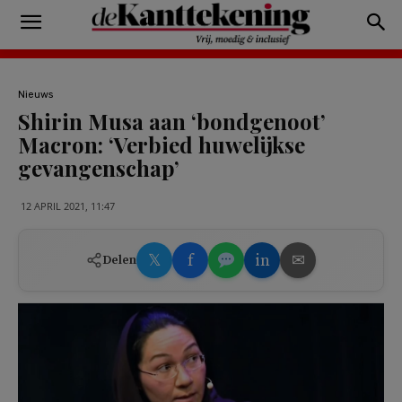
Nieuws
Shirin Musa aan ‘bondgenoot’
Macron: ‘Verbied huwelijkse
gevangenschap’
12 APRIL 2021, 11:47
𝕏
f
in
✉
Delen