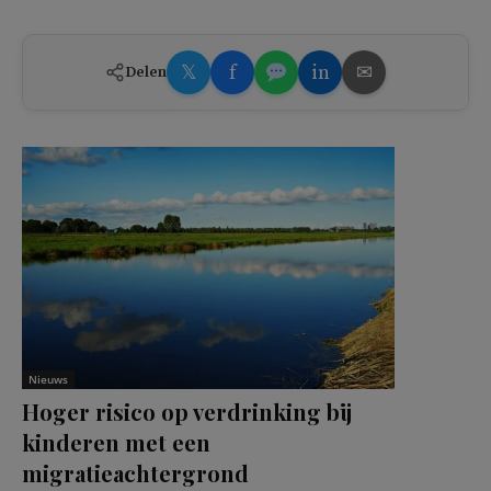
𝕏
f
in
✉
Delen
Nieuws
Hoger risico op verdrinking bij
kinderen met een
migratieachtergrond