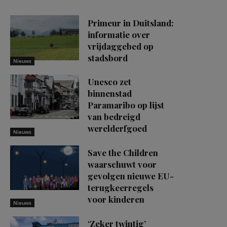
Primeur in Duitsland:
informatie over
vrijdaggebed op
stadsbord
Nieuws
Unesco zet
binnenstad
Paramaribo op lijst
van bedreigd
werelderfgoed
Nieuws
Save the Children
waarschuwt voor
gevolgen nieuwe EU-
terugkeerregels
voor kinderen
Nieuws
‘Zeker twintig’