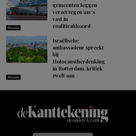
gemeenten leggen
verzet tegen azc’s
vast in
coalitieakkoord
Nieuws
Israëlische
ambassadeur spreekt
bij
Holocaustherdenking
in Rotterdam, kritiek
zwelt aan
Nieuws