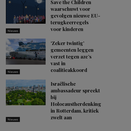
Save the Children
waarschuwt voor
gevolgen nieuwe EU-
terugkeerregels
voor kinderen
Nieuws
‘Zeker twintig’
gemeenten leggen
verzet tegen azc’s
vast in
coalitieakkoord
Nieuws
Israëlische
ambassadeur spreekt
bij
Holocaustherdenking
in Rotterdam, kritiek
zwelt aan
Nieuws