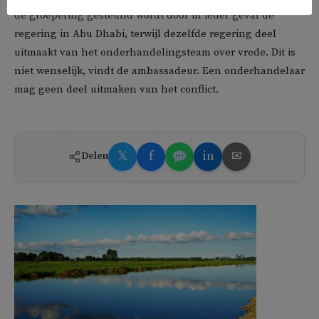
de groepering gesteund wordt door in ieder geval de
regering in Abu Dhabi, terwijl dezelfde regering deel
uitmaakt van het onderhandelingsteam over vrede. Dit is
niet wenselijk, vindt de ambassadeur. Een onderhandelaar
mag geen deel uitmaken van het conflict.
𝕏
f
in
✉
Delen