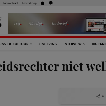
Nieuwsbrief
Losverkoop
UNST & CULTUUR
ZINGEVING
INTERVIEW
DK-PAN
idsrechter niet we
Del