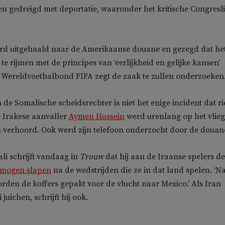
n gedreigd met deportatie, waaronder het kritische Congresl
ard uitgehaald naar de Amerikaanse douane en gezegd dat he
t te rijmen met de principes van ‘eerlijkheid en gelijke kansen’
. Wereldvoetbalbond FIFA zegt de zaak te zullen onderzoeken
 de Somalische scheidsrechter is niet het enige incident dat ri
 Irakese aanvaller
Aymen Hussein
werd urenlang op het vlie
 verhoord. Ook werd zijn telefoon onderzocht door de douan
i schrijft vandaag in
Trouw
dat hij aan de Iraanse spelers d
mogen slapen
na de wedstrijden die ze in dat land spelen. ‘N
orden de koffers gepakt voor de vlucht naar Mexico.’ Als Iran
 juichen, schrijft hij ook.