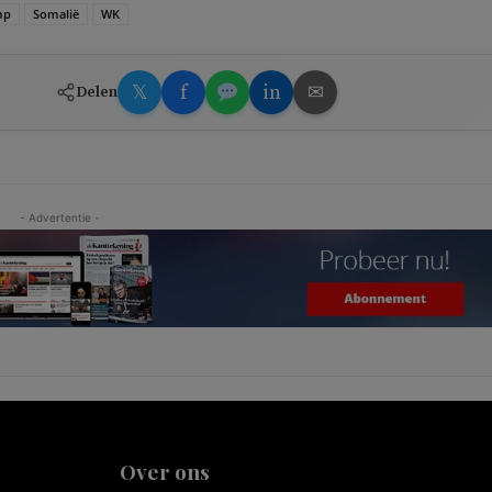
mp
Somalië
WK
𝕏
f
in
✉
Delen
- Advertentie -
Over ons