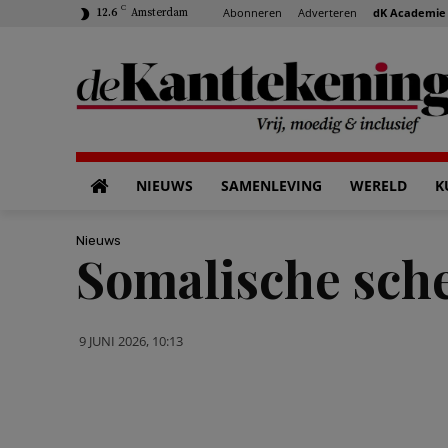
C
Abonneren
Adverteren
dK Academie
12.6
Amsterdam
NIEUWS
SAMENLEVING
WERELD
K
Nieuws
Somalische sche
9 JUNI 2026, 10:13