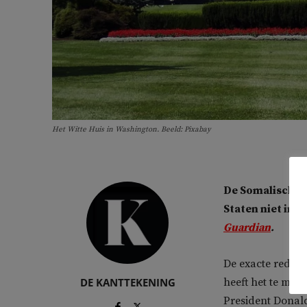
Het Witte Huis in Washington. Beeld: Pixabay
De Somalische 
Staten niet in o
Guardian
.
De exacte reden 
DE KANTTEKENING
heeft het te mak
President Donal