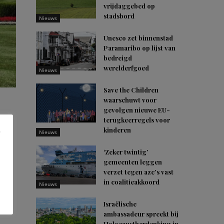
vrijdaggebed op
stadsbord
Nieuws
Unesco zet binnenstad
Paramaribo op lijst van
bedreigd
werelderfgoed
Nieuws
Save the Children
waarschuwt voor
gevolgen nieuwe EU-
terugkeerregels voor
kinderen
Nieuws
‘Zeker twintig’
gemeenten leggen
verzet tegen azc’s vast
in coalitieakkoord
Nieuws
ijk
Israëlische
ambassadeur spreekt bij
Holocaustherdenking in