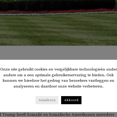
Onze site gebruikt cookies en vergelijkbare technologieën onder
scheidsrechter Omar Abdulkadir Artan mag de Verenigde
andere om u een optimale gebruikerservaring te bieden. Ook
m voor het WK te fluiten, zo meldt de Britse krant
The
kunnen we hierdoor het gedrag van bezoekers vastleggen en
analyseren en daardoor onze website verbeteren.
voor de weigering is niet officieel bekendgemaakt, maar mogel
Annuleren
Akkoord
en met het anti-Somalische karakter van het Trump-regime.
d Trump heeft Somalië en Somalische Amerikanen meerdere