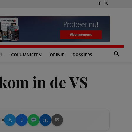
EL
COLUMNISTEN
OPINIE
DOSSIERS
lkom in de VS
𝕏
f
in
✉
en