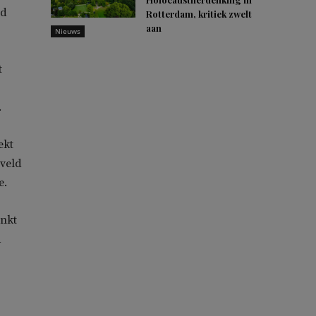
id
Rotterdam, kritiek zwelt
aan
Nieuws
t
.
ekt
gveld
e.
enkt
a