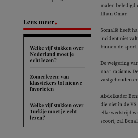
malen beledigd e
Ilhan Omar.
Lees meer
Somalië heeft h
incident niet val
binnen de sport
Welke vijf stukken over
Nederland moet je
echt lezen?
De weigering van
naar racisme. De
Zomerlezen: van
vastgehouden en
klassiekers tot nieuwe
favorieten
Abdelkader Benal
die niet in de VS
Welke vijf stukken over
Turkije moet je echt
elke wedstrijd w
lezen?
scoort, zal Benali