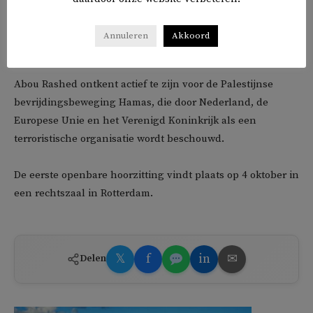
nog steeds een onderzoek, maar we geloven in de
onschuld van onze cliënt en we hebben hem de laatste
Annuleren
Akkoord
tijd vaak gesproken.’
Abou Rashed ontkent actief te zijn voor de Palestijnse
bevrijdingsbeweging Hamas, die door Nederland, de
Europese Unie en het Verenigd Koninkrijk als een
terroristische organisatie wordt beschouwd.
De eerste openbare hoorzitting vindt plaats op 4 oktober in
een rechtszaal in Rotterdam.
𝕏
f
in
✉
Delen