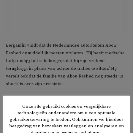
Bergamin vindt dat de Nederlandse autoriteiten Abou
Rashed onmiddellijk moeten vrijlaten. ‘Hij heeft medische
hulp nodig; het is belangrijk dat hij zijn vrijheid
terugkrijgt in plaats van achter de tralies te zitten.’ Hij
vertelt ook dat de familie van Abou Rashed nog steeds ‘in
shock’ is over zijn arrestatie.
Nick van Bremen van het Rotterdamse advocatenkantoor
Onze site gebruikt cookies en vergelijkbare
Van Bremen Advocaten, die Abou Rashed juridisch bijstaat,
technologieën onder andere om u een optimale
vertelt
Middle East Eye
dat er niet veel bewijs is tegen zijn
gebruikerservaring te bieden. Ook kunnen we hierdoor
cliënt. ‘We zien geen enkel bewijs dat de bewering kan
het gedrag van bezoekers vastleggen en analyseren en
ondersteunen dat hij geld overmaakt naar Hamas. Er loopt
daardoor onze website verbeteren.