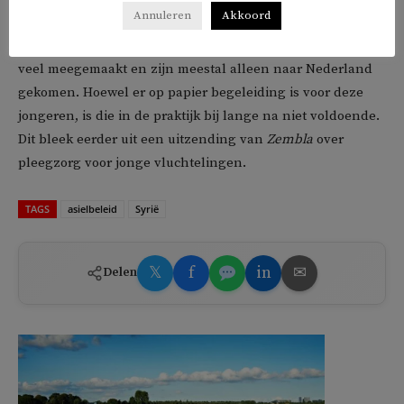
Annuleren
Akkoord
Jongeren zijn bovendien extra kwetsbaar: ze hebben vaak
veel meegemaakt en zijn meestal alleen naar Nederland
gekomen. Hoewel er op papier begeleiding is voor deze
jongeren, is die in de praktijk bij lange na niet voldoende.
Dit bleek eerder uit een uitzending van
Zembla
over
pleegzorg voor jonge vluchtelingen.
TAGS
asielbeleid
Syrië
𝕏
f
in
✉
Delen