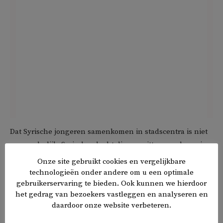
Dat Syrische jongeren samenkomen in stadscentra is niet
verwonderlijk. Syrische vluchtelingen zitten zonder enig
perspectief opgekropt in overvolle opvangplekken, waar
Onze site gebruikt cookies en vergelijkbare
ze al maanden wachten op een nieuwe start. Sinds de
technologieën onder andere om u een optimale
machtsgreep in Syrië geldt er een beslisstop voor Syrische
gebruikerservaring te bieden. Ook kunnen we hierdoor
het gedrag van bezoekers vastleggen en analyseren en
vluchtelingen, wat tot nog langere wachttijden leidt. De
daardoor onze website verbeteren.
jongeren hebben niets te doen en geen
toekomstperspectief.