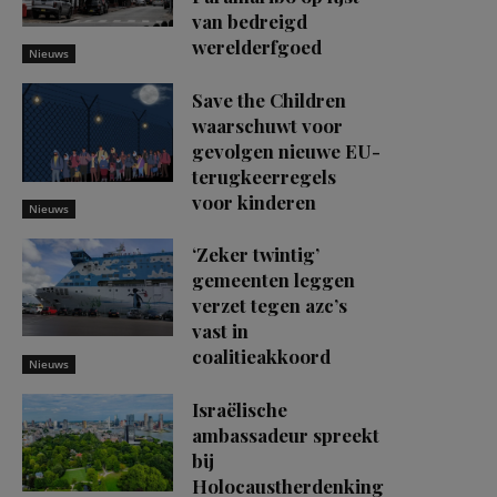
van bedreigd
werelderfgoed
Nieuws
Save the Children
waarschuwt voor
gevolgen nieuwe EU-
terugkeerregels
voor kinderen
Nieuws
‘Zeker twintig’
gemeenten leggen
verzet tegen azc’s
vast in
coalitieakkoord
Nieuws
Israëlische
ambassadeur spreekt
bij
Holocaustherdenking