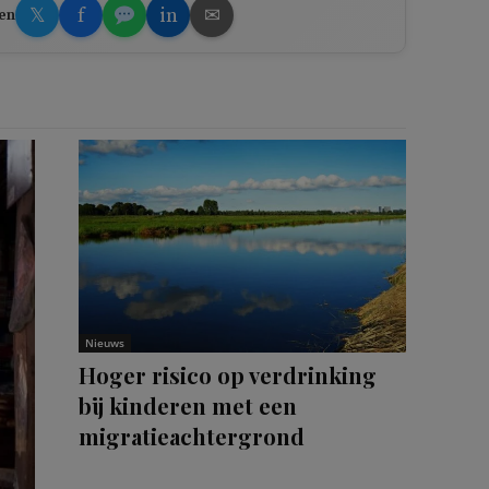
𝕏
f
in
✉
en
Nieuws
Hoger risico op verdrinking
bij kinderen met een
migratieachtergrond