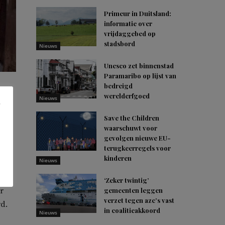
Primeur in Duitsland:
informatie over
vrijdaggebed op
stadsbord
Nieuws
Unesco zet binnenstad
Paramaribo op lijst van
bedreigd
werelderfgoed
Nieuws
Save the Children
waarschuwt voor
b
gevolgen nieuwe EU-
terugkeerregels voor
kinderen
Nieuws
en
‘Zeker twintig’
r
gemeenten leggen
verzet tegen azc’s vast
d.
in coalitieakkoord
Nieuws