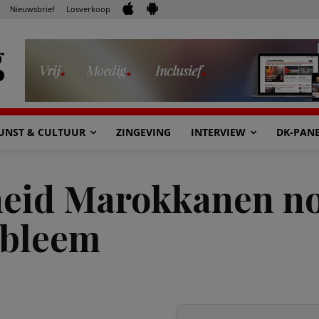
Nieuwsbrief
Losverkoop
UNST & CULTUUR
ZINGEVING
INTERVIEW
DK-PAN
heid Marokkanen no
obleem