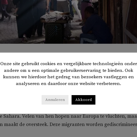
Onze site gebruikt cookies en vergelijkbare technologieën onder
andere om u een optimale gebruikerservaring te bieden. Ook
 van de Marokkanen (43 procent) vindt racisme tegen van
kunnen we hierdoor het gedrag van bezoekers vastleggen en
 een probleem. Dat
blijkt
uit een
onderzoek
door The Ara
analyseren en daardoor onze website verbeteren.
Annuleren
Akkoord
n 700.000 migranten in Marokko, die afkomstig zijn uit land
de Sahara. Velen van hen hopen naar Europa te vluchten, maa
en maakt de oversteek. Deze migranten worden gediscrimineer