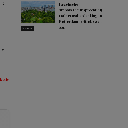
 Er
Israëlische
ambassadeur spreekt bij
Holocaustherdenking in
Rotterdam, kritiek zwelt
aan
Nieuws
de
losie