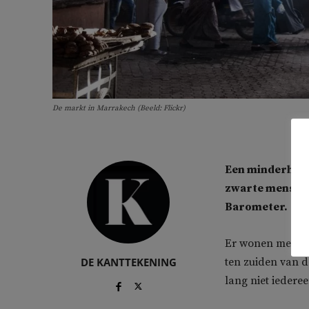
De markt in Marrakech (Beeld: Flickr)
Een minderheid
zwarte mensen
Barometer.
Er wonen meer da
DE KANTTEKENING
ten zuiden van 
lang niet iedere