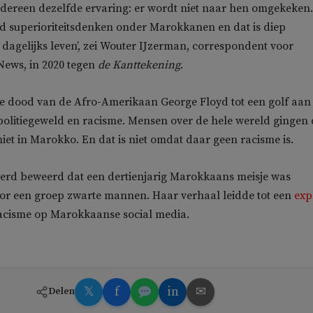
 iedereen dezelfde ervaring: er wordt niet naar hen omgekeken.
end superioriteitsdenken onder Marokkanen en dat is diep
 dagelijks leven’, zei Wouter IJzerman, correspondent voor
ews, in 2020 tegen
de Kanttekening
.
de dood van de Afro-Amerikaan George Floyd tot een golf aan
politiegeweld en racisme. Mensen over de hele wereld gingen 
niet in Marokko. En dat is niet omdat daar geen racisme is.
werd beweerd dat een dertienjarig Marokkaans meisje was
 een groep zwarte mannen. Haar verhaal leidde tot een
exp
racisme op Marokkaanse social media.
𝕏
f
in
✉
Delen