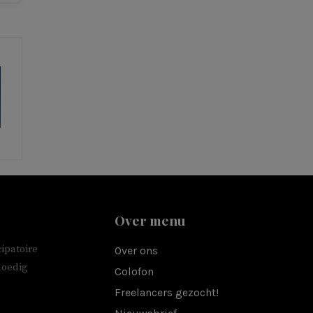
Over menu
ipatoire
Over ons
moedig
Colofon
Freelancers gezocht!