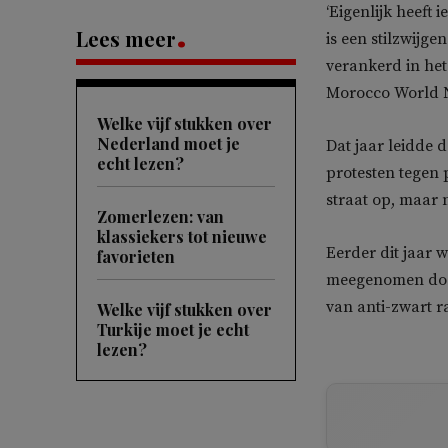
‘Eigenlijk heeft
Lees meer
is een stilzwijg
verankerd in het
Morocco World N
Welke vijf stukken over
Nederland moet je
Dat jaar leidde 
echt lezen?
protesten tegen 
straat op, maar 
Zomerlezen: van
klassiekers tot nieuwe
Eerder dit jaar 
favorieten
meegenomen door
van anti-zwart 
Welke vijf stukken over
Turkije moet je echt
lezen?