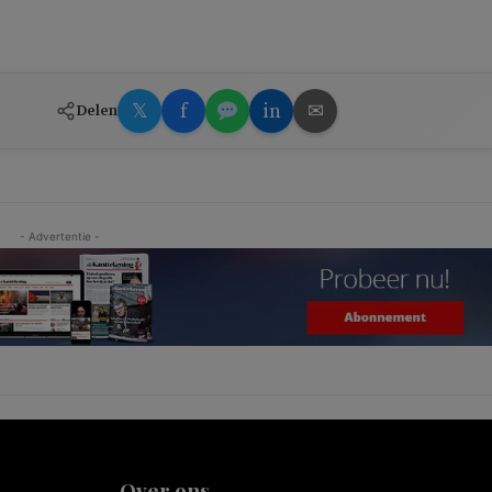
𝕏
f
in
✉
Delen
- Advertentie -
Over ons