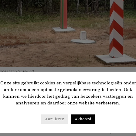
mons / Torstenspecht)
Onze site gebruikt cookies en vergelijkbare technologieën onder
andere om u een optimale gebruikerservaring te bieden. Ook
kunnen we hierdoor het gedrag van bezoekers vastleggen en
risch jongetje is
overleden
in een bos in Polen, vlakbij de 
analyseren en daardoor onze website verbeteren.
t jongetje is anderhalve maand met zijn ouders in het bos
Annuleren
Akkoord
che noodteam Polish Center for International Aid, een NGO,