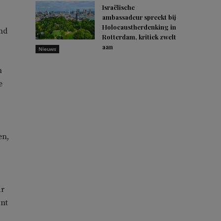
Israëlische
ambassadeur spreekt bij
Holocaustherdenking in
nd
Rotterdam, kritiek zwelt
aan
Nieuws
n
e
en,
ar
ant