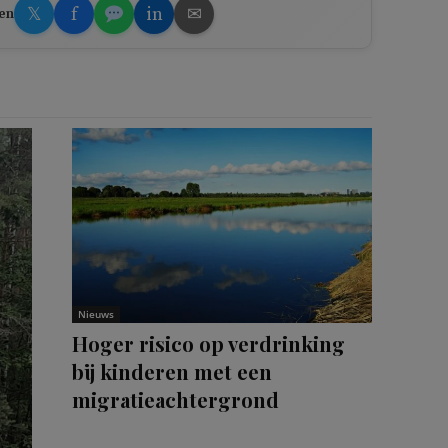
𝕏
f
in
✉
en
Nieuws
Hoger risico op verdrinking
bij kinderen met een
migratieachtergrond