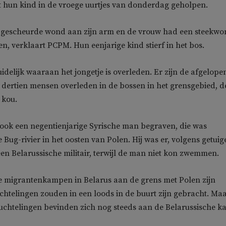
t hun kind in de vroege uurtjes van donderdag geholpen.
gescheurde wond aan zijn arm en de vrouw had een steekwo
n, verklaart PCPM. Hun eenjarige kind stierf in het bos.
uidelijk waaraan het jongetje is overleden. Er zijn de afgelope
dertien mensen overleden in de bossen in het grensgebied, d
 kou.
ook een negentienjarige Syrische man begraven, die was
Bug-rivier in het oosten van Polen. Hij was er, volgens getuig
n Belarussische militair, terwijl de man niet kon zwemmen.
e migrantenkampen in Belarus aan de grens met Polen zijn
chtelingen zouden in een loods in de buurt zijn gebracht. Ma
luchtelingen bevinden zich nog steeds aan de Belarussische k