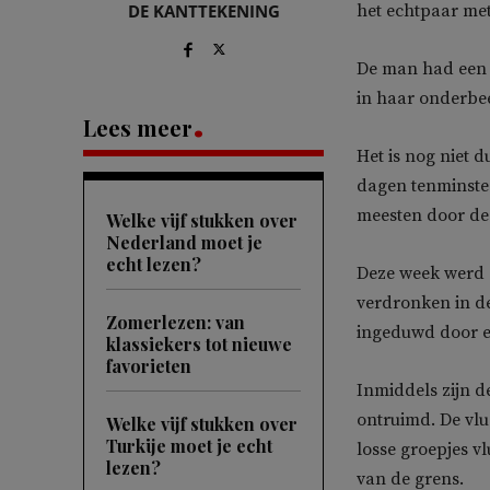
DE KANTTEKENING
het echtpaar me
De man had een 
in haar onderbee
Lees meer
Het is nog niet d
dagen tenminste 
meesten door de
Welke vijf stukken over
Nederland moet je
echt lezen?
Deze week werd 
verdronken in de 
Zomerlezen: van
ingeduwd door ee
klassiekers tot nieuwe
favorieten
Inmiddels zijn d
ontruimd. De vlu
Welke vijf stukken over
Turkije moet je echt
losse groepjes v
lezen?
van de grens.