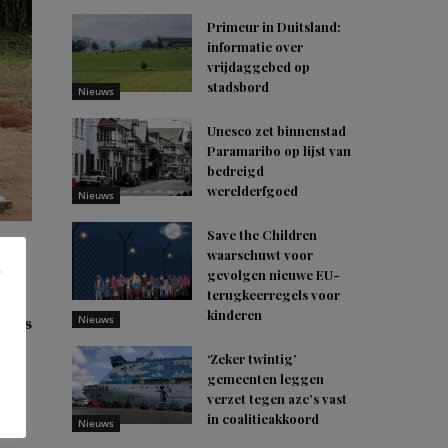
Primeur in Duitsland:
informatie over
vrijdaggebed op
stadsbord
Nieuws
Unesco zet binnenstad
Paramaribo op lijst van
bedreigd
werelderfgoed
Nieuws
Save the Children
waarschuwt voor
gevolgen nieuwe EU-
terugkeerregels voor
kinderen
Nieuws
grens
‘Zeker twintig’
gemeenten leggen
verzet tegen azc’s vast
in coalitieakkoord
Nieuws
 had