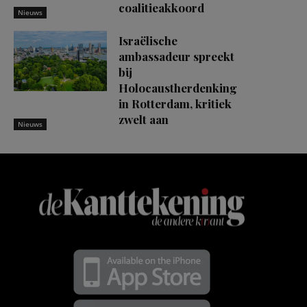
coalitieakkoord
Nieuws
Israëlische
ambassadeur spreekt
bij
Holocaustherdenking
in Rotterdam, kritiek
zwelt aan
Nieuws