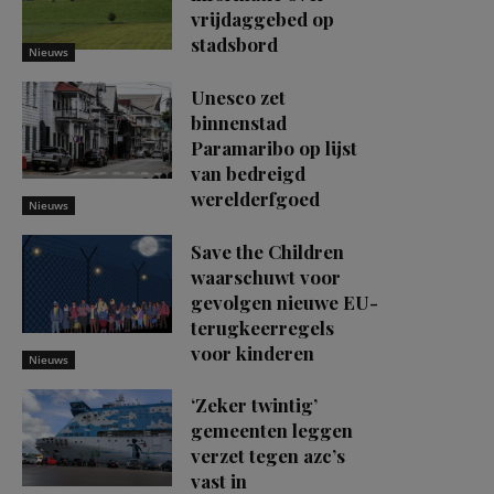
vrijdaggebed op
stadsbord
Nieuws
Unesco zet
binnenstad
Paramaribo op lijst
van bedreigd
werelderfgoed
Nieuws
Save the Children
waarschuwt voor
gevolgen nieuwe EU-
terugkeerregels
voor kinderen
Nieuws
‘Zeker twintig’
gemeenten leggen
verzet tegen azc’s
vast in