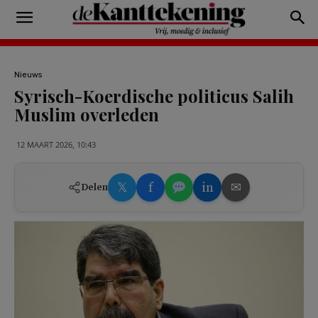
Nieuws
Syrisch-Koerdische politicus Salih
Muslim overleden
12 MAART 2026, 10:43
𝕏
f
in
✉
Delen