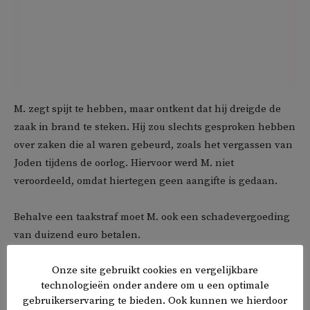
M. zegt spijt te hebben, maar ontkent dat hij dreigde de
zaak in brand te steken. Hij zou slechts gesproken hebben
over zaken die al waren gebeurd, zoals het vergassen van
Joden tijdens de oorlog. Hiervoor werd M. niet
veroordeeld, omdat hiertegen geen aangifte is gedaan.
Behalve een taakstraf moet M. ook een schadevergoeding
van duizend euro betalen.
Onze site gebruikt cookies en vergelijkbare
technologieën onder andere om u een optimale
𝕏
f
in
✉
gebruikerservaring te bieden. Ook kunnen we hierdoor
Delen