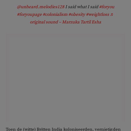
@unheard.melodies128
I said what I said
#foryou
#foryoupage
#colonialism
#obesity
#weightloss
♬
original sound – Marzuka Tartil Esha
Toen de (witte) Britten India koloniseerden, vernietigden