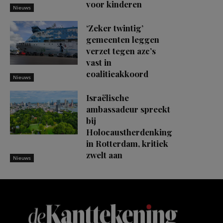
voor kinderen
Nieuws
‘Zeker twintig’
gemeenten leggen
verzet tegen azc’s
vast in
coalitieakkoord
Nieuws
Israëlische
ambassadeur spreekt
bij
Holocaustherdenking
in Rotterdam, kritiek
zwelt aan
Nieuws