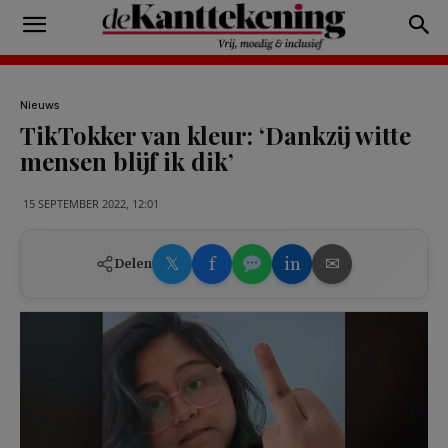
Nieuws
TikTokker van kleur: ‘Dankzij witte
mensen blijf ik dik’
15 SEPTEMBER 2022, 12:01
𝕏
f
in
✉
Delen