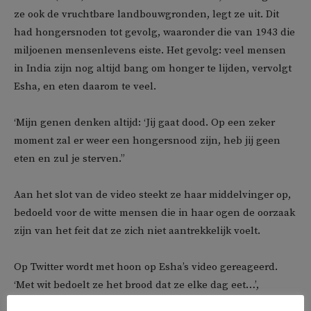
ze ook de vruchtbare landbouwgronden, legt ze uit. Dit
had hongersnoden tot gevolg, waaronder die van 1943 die
miljoenen mensenlevens eiste. Het gevolg: veel mensen
in India zijn nog altijd bang om honger te lijden, vervolgt
Esha, en eten daarom te veel.
‘Mijn genen denken altijd: ‘Jij gaat dood. Op een zeker
moment zal er weer een hongersnood zijn, heb jij geen
eten en zul je sterven.”
Aan het slot van de video steekt ze haar middelvinger op,
bedoeld voor de witte mensen die in haar ogen de oorzaak
zijn van het feit dat ze zich niet aantrekkelijk voelt.
Op Twitter wordt met hoon op Esha’s video gereageerd.
‘Met wit bedoelt ze het brood dat ze elke dag eet…’,
reageert
een twitteraar sarcastisch. Heeft ze zelf niet