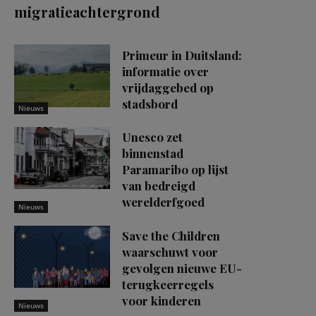
migratieachtergrond
Primeur in Duitsland:
informatie over
vrijdaggebed op
stadsbord
Nieuws
Unesco zet
binnenstad
Paramaribo op lijst
van bedreigd
werelderfgoed
Nieuws
Save the Children
waarschuwt voor
gevolgen nieuwe EU-
terugkeerregels
voor kinderen
Nieuws