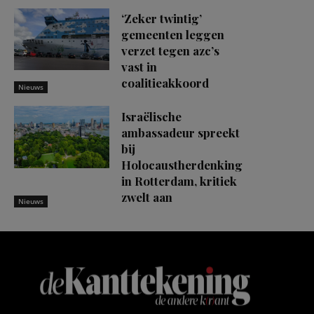
‘Zeker twintig’
gemeenten leggen
verzet tegen azc’s
vast in
coalitieakkoord
Nieuws
Israëlische
ambassadeur spreekt
bij
Holocaustherdenking
in Rotterdam, kritiek
zwelt aan
Nieuws