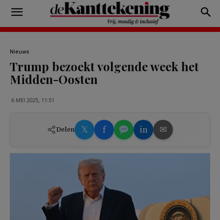
Nieuws
Trump bezoekt volgende week het
Midden-Oosten
6 MEI 2025, 11:51
𝕏
f
in
✉
Delen