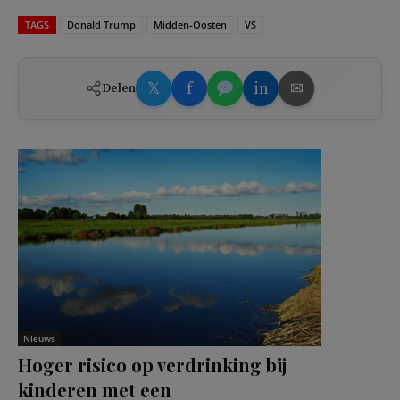
TAGS
Donald Trump
Midden-Oosten
VS
𝕏
f
in
✉
Delen
Nieuws
Hoger risico op verdrinking bij
kinderen met een