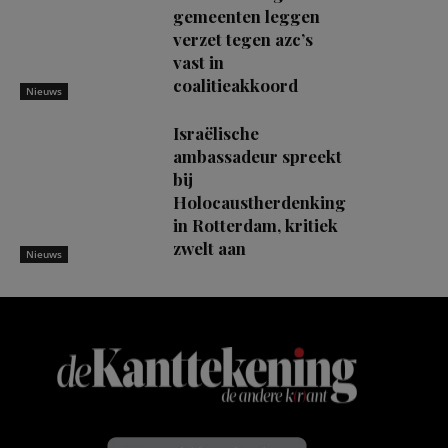
gemeenten leggen
verzet tegen azc’s
vast in
coalitieakkoord
Nieuws
Israëlische
ambassadeur spreekt
bij
Holocaustherdenking
in Rotterdam, kritiek
zwelt aan
Nieuws