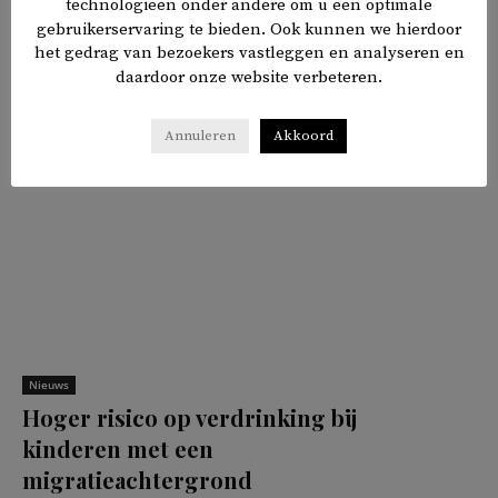
technologieën onder andere om u een optimale
gebruikerservaring te bieden. Ook kunnen we hierdoor
het gedrag van bezoekers vastleggen en analyseren en
𝕏
f
in
✉
Delen
daardoor onze website verbeteren.
Annuleren
Akkoord
Nieuws
Hoger risico op verdrinking bij
kinderen met een
migratieachtergrond