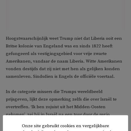
Hoogstwaarschijnlijk weet Trump niet dat Liberia ooit een
Britse kolonie van Engeland was en sinds 1822 heeft
gefungeerd als vestigingsgebied voor vrije zwarte
Amerikanen, vandaar de naam Liberia. Witte Amerikanen
vonden destijds dat zij niet met hen als gelijken konden
samenleven. Sindsdien is Engels de officiële voertaal.
In de categorie missers die Trumps wereldbeeld
prijsgeven, lijkt deze opmerking zelfs die over Israël te
overtreffen. ‘Ik ben zojuist uit het Midden-Oosten
gekomen’, zei hij in Israël na een tour door de regio.
Onze site gebruikt cookies en vergelijkbare
TAGS
Donald Trump
Liberia
VS