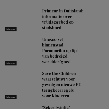
Primeur in Duitsland:
informatie over
vrijdaggebed op
stadsbord
Nieuws
Unesco zet
binnenstad
Paramaribo op lijst
van bedreigd
werelderfgoed
Nieuws
Save the Children
waarschuwt voor
gevolgen nieuwe EU-
terugkeerregels
voor kinderen
Nieuws
‘Zeker twintig’