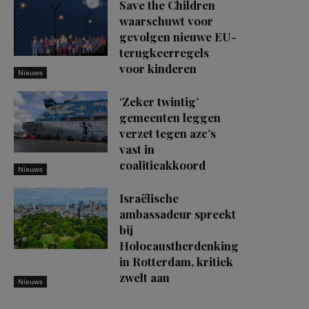
Save the Children
waarschuwt voor
gevolgen nieuwe EU-
terugkeerregels
voor kinderen
Nieuws
‘Zeker twintig’
gemeenten leggen
verzet tegen azc’s
vast in
coalitieakkoord
Nieuws
Israëlische
ambassadeur spreekt
bij
Holocaustherdenking
in Rotterdam, kritiek
zwelt aan
Nieuws