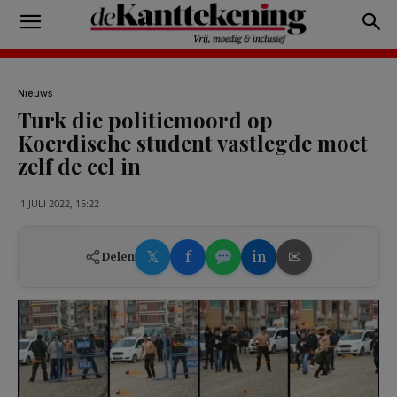
Nieuws
Turk die politiemoord op
Koerdische student vastlegde moet
zelf de cel in
1 JULI 2022, 15:22
𝕏
f
in
✉
Delen