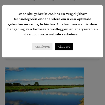
Hem hing twintig jaar gevangenisstraf boven het hoofd.
Onze site gebruikt cookies en vergelijkbare
Uiteindelijk werd het anderhalf jaar. Gök ziet het als wraak
technologieën onder andere om u een optimale
van de Turkse overheid voor het feit dat hij de moord op
gebruikerservaring te bieden. Ook kunnen we hierdoor
het gedrag van bezoekers vastleggen en analyseren en
Kurkut heeft vastgelegd.
daardoor onze website verbeteren.
Annuleren
Akkoord
𝕏
f
in
✉
Delen